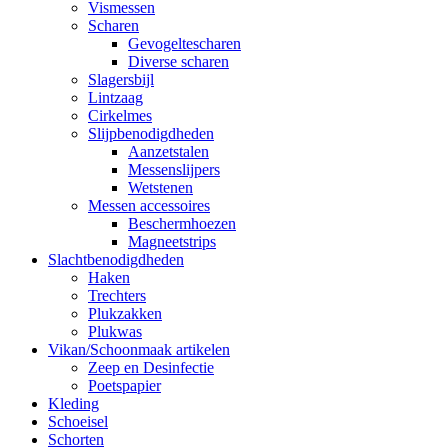
Vismessen
Scharen
Gevogeltescharen
Diverse scharen
Slagersbijl
Lintzaag
Cirkelmes
Slijpbenodigdheden
Aanzetstalen
Messenslijpers
Wetstenen
Messen accessoires
Beschermhoezen
Magneetstrips
Slachtbenodigdheden
Haken
Trechters
Plukzakken
Plukwas
Vikan/Schoonmaak artikelen
Zeep en Desinfectie
Poetspapier
Kleding
Schoeisel
Schorten