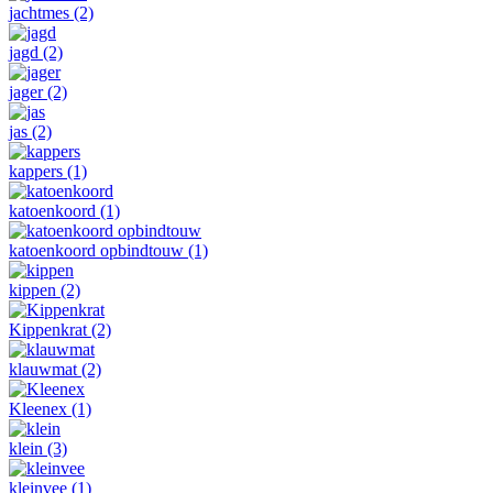
jachtmes
(2)
jagd
(2)
jager
(2)
jas
(2)
kappers
(1)
katoenkoord
(1)
katoenkoord opbindtouw
(1)
kippen
(2)
Kippenkrat
(2)
klauwmat
(2)
Kleenex
(1)
klein
(3)
kleinvee
(1)