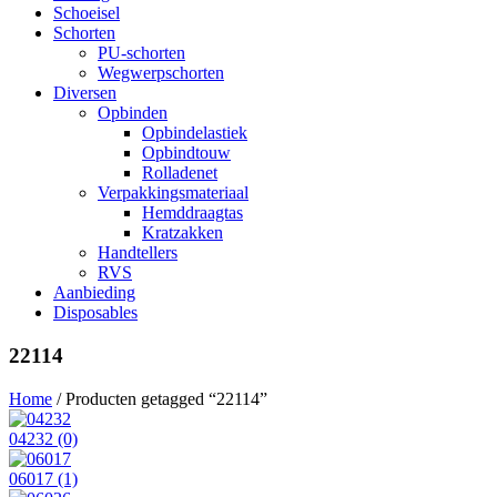
Schoeisel
Schorten
PU-schorten
Wegwerpschorten
Diversen
Opbinden
Opbindelastiek
Opbindtouw
Rolladenet
Verpakkingsmateriaal
Hemddraagtas
Kratzakken
Handtellers
RVS
Aanbieding
Disposables
22114
Home
/ Producten getagged “22114”
04232
(0)
06017
(1)