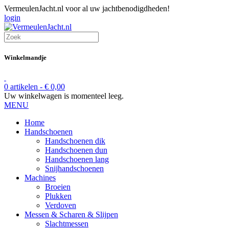
VermeulenJacht.nl voor al uw jachtbenodigdheden!
login
Winkelmandje
0 artikelen -
€
0,00
Uw winkelwagen is momenteel leeg.
MENU
Home
Handschoenen
Handschoenen dik
Handschoenen dun
Handschoenen lang
Snijhandschoenen
Machines
Broeien
Plukken
Verdoven
Messen & Scharen & Slijpen
Slachtmessen