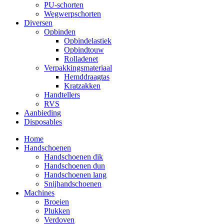
PU-schorten
Wegwerpschorten
Diversen
Opbinden
Opbindelastiek
Opbindtouw
Rolladenet
Verpakkingsmateriaal
Hemddraagtas
Kratzakken
Handtellers
RVS
Aanbieding
Disposables
Home
Handschoenen
Handschoenen dik
Handschoenen dun
Handschoenen lang
Snijhandschoenen
Machines
Broeien
Plukken
Verdoven