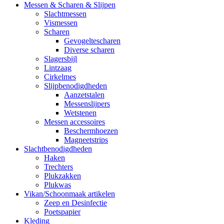
Messen & Scharen & Slijpen
Slachtmessen
Vismessen
Scharen
Gevogeltescharen
Diverse scharen
Slagersbijl
Lintzaag
Cirkelmes
Slijpbenodigdheden
Aanzetstalen
Messenslijpers
Wetstenen
Messen accessoires
Beschermhoezen
Magneetstrips
Slachtbenodigdheden
Haken
Trechters
Plukzakken
Plukwas
Vikan/Schoonmaak artikelen
Zeep en Desinfectie
Poetspapier
Kleding