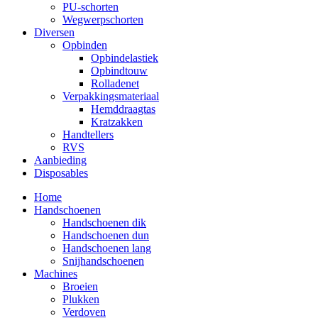
PU-schorten
Wegwerpschorten
Diversen
Opbinden
Opbindelastiek
Opbindtouw
Rolladenet
Verpakkingsmateriaal
Hemddraagtas
Kratzakken
Handtellers
RVS
Aanbieding
Disposables
Home
Handschoenen
Handschoenen dik
Handschoenen dun
Handschoenen lang
Snijhandschoenen
Machines
Broeien
Plukken
Verdoven