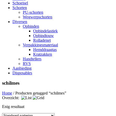
Schoeisel
Schorten
PU-schorten
Wegwerpschorten
Diversen
Opbinden
Opbindelastiek
Opbindtouw
Rolladenet
Verpakkingsmateriaal
Hemddraagtas
Kratzakken
Handtellers
RVS
Aanbieding
Disposables
schilmes
Home
/ Producten getagged “schilmes”
Overzicht:
Enig resultaat