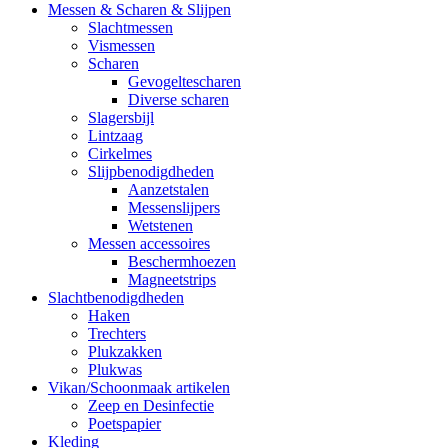
Messen & Scharen & Slijpen
Slachtmessen
Vismessen
Scharen
Gevogeltescharen
Diverse scharen
Slagersbijl
Lintzaag
Cirkelmes
Slijpbenodigdheden
Aanzetstalen
Messenslijpers
Wetstenen
Messen accessoires
Beschermhoezen
Magneetstrips
Slachtbenodigdheden
Haken
Trechters
Plukzakken
Plukwas
Vikan/Schoonmaak artikelen
Zeep en Desinfectie
Poetspapier
Kleding