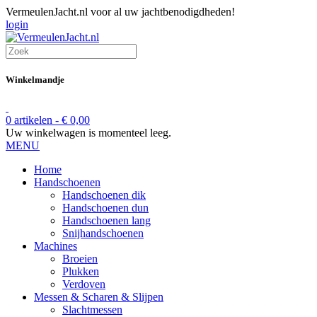
VermeulenJacht.nl voor al uw jachtbenodigdheden!
login
Winkelmandje
0 artikelen -
€
0,00
Uw winkelwagen is momenteel leeg.
MENU
Home
Handschoenen
Handschoenen dik
Handschoenen dun
Handschoenen lang
Snijhandschoenen
Machines
Broeien
Plukken
Verdoven
Messen & Scharen & Slijpen
Slachtmessen