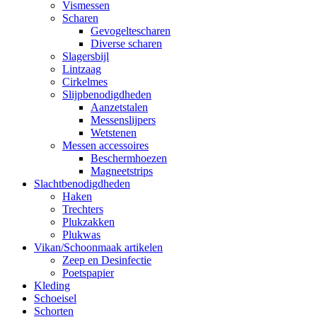
Vismessen
Scharen
Gevogeltescharen
Diverse scharen
Slagersbijl
Lintzaag
Cirkelmes
Slijpbenodigdheden
Aanzetstalen
Messenslijpers
Wetstenen
Messen accessoires
Beschermhoezen
Magneetstrips
Slachtbenodigdheden
Haken
Trechters
Plukzakken
Plukwas
Vikan/Schoonmaak artikelen
Zeep en Desinfectie
Poetspapier
Kleding
Schoeisel
Schorten