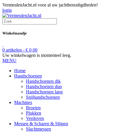
VermeulenJacht.nl voor al uw jachtbenodigdheden!
login
Winkelmandje
0 artikelen -
€
0,00
Uw winkelwagen is momenteel leeg.
MENU
Home
Handschoenen
Handschoenen dik
Handschoenen dun
Handschoenen lang
Snijhandschoenen
Machines
Broeien
Plukken
Verdoven
Messen & Scharen & Slijpen
Slachtmessen