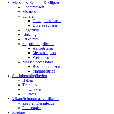
Messen & Scharen & Slijpen
Slachtmessen
Vismessen
Scharen
Gevogeltescharen
Diverse scharen
Slagersbijl
Lintzaag
Cirkelmes
Slijpbenodigdheden
Aanzetstalen
Messenslijpers
Wetstenen
Messen accessoires
Beschermhoezen
Magneetstrips
Slachtbenodigdheden
Haken
Trechters
Plukzakken
Plukwas
Vikan/Schoonmaak artikelen
Zeep en Desinfectie
Poetspapier
Kleding