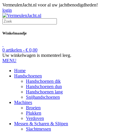
VermeulenJacht.nl voor al uw jachtbenodigdheden!
login
Winkelmandje
0 artikelen -
€
0,00
Uw winkelwagen is momenteel leeg.
MENU
Home
Handschoenen
Handschoenen dik
Handschoenen dun
Handschoenen lang
Snijhandschoenen
Machines
Broeien
Plukken
Verdoven
Messen & Scharen & Slijpen
Slachtmessen