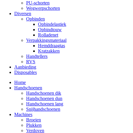
PU-schorten
Wegwerpschorten
Diversen
Opbinden
Opbindelastiek
Opbindtouw
Rolladenet
Verpakkingsmateriaal
Hemddraagtas
Kratzakken
Handtellers
RVS
Aanbieding
Disposables
Home
Handschoenen
Handschoenen dik
Handschoenen dun
Handschoenen lang
Snijhandschoenen
Machines
Broeien
Plukken
Verdoven