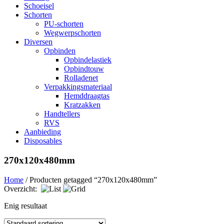
Schoeisel
Schorten
PU-schorten
Wegwerpschorten
Diversen
Opbinden
Opbindelastiek
Opbindtouw
Rolladenet
Verpakkingsmateriaal
Hemddraagtas
Kratzakken
Handtellers
RVS
Aanbieding
Disposables
270x120x480mm
Home
/ Producten getagged “270x120x480mm”
Overzicht:
Enig resultaat