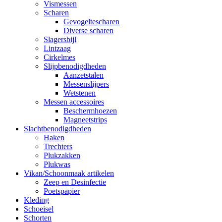
Vismessen
Scharen
Gevogeltescharen
Diverse scharen
Slagersbijl
Lintzaag
Cirkelmes
Slijpbenodigdheden
Aanzetstalen
Messenslijpers
Wetstenen
Messen accessoires
Beschermhoezen
Magneetstrips
Slachtbenodigdheden
Haken
Trechters
Plukzakken
Plukwas
Vikan/Schoonmaak artikelen
Zeep en Desinfectie
Poetspapier
Kleding
Schoeisel
Schorten