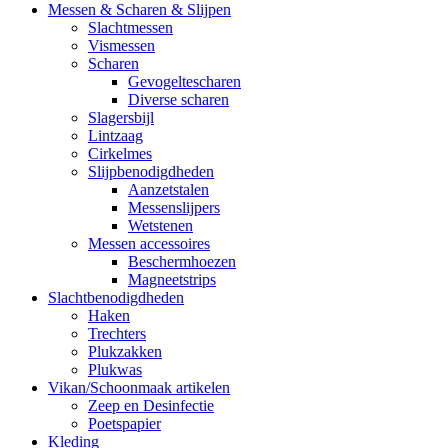
Messen & Scharen & Slijpen
Slachtmessen
Vismessen
Scharen
Gevogeltescharen
Diverse scharen
Slagersbijl
Lintzaag
Cirkelmes
Slijpbenodigdheden
Aanzetstalen
Messenslijpers
Wetstenen
Messen accessoires
Beschermhoezen
Magneetstrips
Slachtbenodigdheden
Haken
Trechters
Plukzakken
Plukwas
Vikan/Schoonmaak artikelen
Zeep en Desinfectie
Poetspapier
Kleding