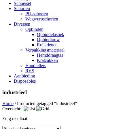
Schoeisel
Schorten
PU-schorten
Wegwerpschorten
Diversen
Opbinden
Opbindelastiek
Opbindtouw
Rolladenet
Verpakkingsmateriaal
Hemddraagtas
Kratzakken
Handtellers
RVS
Aanbieding
Disposables
industrieel
Home
/ Producten getagged “industrieel”
Overzicht:
Enig resultaat