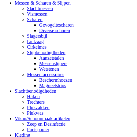
Messen & Scharen & Slijpen
Slachtmessen
Vismessen
Scharen
Gevogeltescharen
Diverse scharen
Slagersbijl
Lintzaag
Cirkelmes
Slijpbenodigdheden
Aanzetstalen
Messenslijpers
Wetstenen
Messen accessoires
Beschermhoezen
Magneetstrips
Slachtbenodigdheden
Haken
Trechters
Plukzakken
Plukwas
Vikan/Schoonmaak artikelen
Zeep en Desinfectie
Poetspapier
Kleding