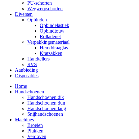
PU-schorten
Wegwerpschorten
Diversen
Opbinden
Opbindelastiek
Opbindtouw
Rolladenet
Verpakkingsmateriaal
Hemddraagtas
Kratzakken
Handtellers
RVS
Aanbieding
Disposables
Home
Handschoenen
Handschoenen dik
Handschoenen dun
Handschoenen lang
Snijhandschoenen
Machines
Broeien
Plukken
Verdoven