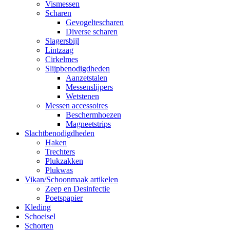
Vismessen
Scharen
Gevogeltescharen
Diverse scharen
Slagersbijl
Lintzaag
Cirkelmes
Slijpbenodigdheden
Aanzetstalen
Messenslijpers
Wetstenen
Messen accessoires
Beschermhoezen
Magneetstrips
Slachtbenodigdheden
Haken
Trechters
Plukzakken
Plukwas
Vikan/Schoonmaak artikelen
Zeep en Desinfectie
Poetspapier
Kleding
Schoeisel
Schorten