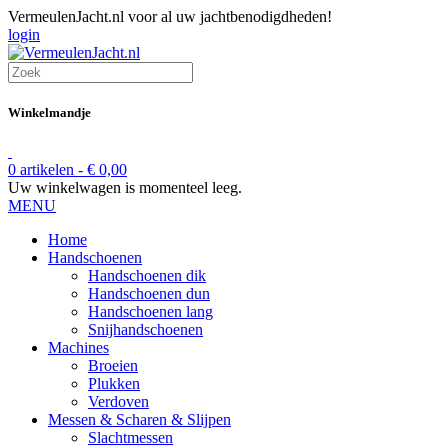
VermeulenJacht.nl voor al uw jachtbenodigdheden!
login
Winkelmandje
0 artikelen -
€
0,00
Uw winkelwagen is momenteel leeg.
MENU
Home
Handschoenen
Handschoenen dik
Handschoenen dun
Handschoenen lang
Snijhandschoenen
Machines
Broeien
Plukken
Verdoven
Messen & Scharen & Slijpen
Slachtmessen