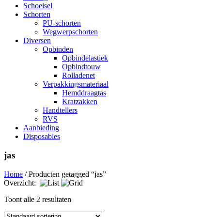
Schoeisel
Schorten
PU-schorten
Wegwerpschorten
Diversen
Opbinden
Opbindelastiek
Opbindtouw
Rolladenet
Verpakkingsmateriaal
Hemddraagtas
Kratzakken
Handtellers
RVS
Aanbieding
Disposables
jas
Home
/ Producten getagged “jas”
Overzicht:
Toont alle 2 resultaten