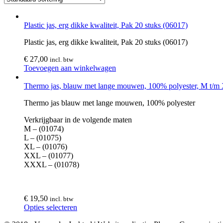
Plastic jas, erg dikke kwaliteit, Pak 20 stuks (06017)
Plastic jas, erg dikke kwaliteit, Pak 20 stuks (06017)
€
27,00
incl. btw
Toevoegen aan winkelwagen
Thermo jas, blauw met lange mouwen, 100% polyester, M t
Thermo jas blauw met lange mouwen, 100% polyester
Verkrijgbaar in de volgende maten
M – (01074)
L – (01075)
XL – (01076)
XXL – (01077)
XXXL – (01078)
€
19,50
incl. btw
Opties selecteren