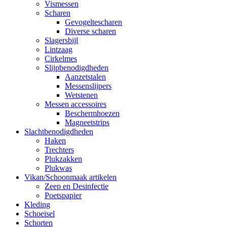
Vismessen
Scharen
Gevogeltescharen
Diverse scharen
Slagersbijl
Lintzaag
Cirkelmes
Slijpbenodigdheden
Aanzetstalen
Messenslijpers
Wetstenen
Messen accessoires
Beschermhoezen
Magneetstrips
Slachtbenodigdheden
Haken
Trechters
Plukzakken
Plukwas
Vikan/Schoonmaak artikelen
Zeep en Desinfectie
Poetspapier
Kleding
Schoeisel
Schorten