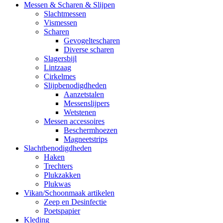
Messen & Scharen & Slijpen
Slachtmessen
Vismessen
Scharen
Gevogeltescharen
Diverse scharen
Slagersbijl
Lintzaag
Cirkelmes
Slijpbenodigdheden
Aanzetstalen
Messenslijpers
Wetstenen
Messen accessoires
Beschermhoezen
Magneetstrips
Slachtbenodigdheden
Haken
Trechters
Plukzakken
Plukwas
Vikan/Schoonmaak artikelen
Zeep en Desinfectie
Poetspapier
Kleding