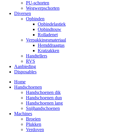
PU-schorten
Wegwerpschorten
Diversen
Opbinden
Opbindelastiek
Opbindtouw
Rolladenet
Verpakkingsmateriaal
Hemddraagtas
Kratzakken
Handtellers
RVS
Aanbieding
Disposables
Home
Handschoenen
Handschoenen dik
Handschoenen dun
Handschoenen lang
Snijhandschoenen
Machines
Broeien
Plukken
Verdoven