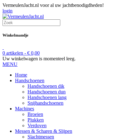
VermeulenJacht.nl voor al uw jachtbenodigdheden!
login
Winkelmandje
0 artikelen -
€
0,00
Uw winkelwagen is momenteel leeg.
MENU
Home
Handschoenen
Handschoenen dik
Handschoenen dun
Handschoenen lang
Snijhandschoenen
Machines
Broeien
Plukken
Verdoven
Messen & Scharen & Slijpen
Slachtmessen