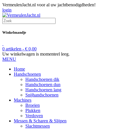
VermeulenJacht.nl voor al uw jachtbenodigdheden!
login
Winkelmandje
0 artikelen -
€
0,00
Uw winkelwagen is momenteel leeg.
MENU
Home
Handschoenen
Handschoenen dik
Handschoenen dun
Handschoenen lang
Snijhandschoenen
Machines
Broeien
Plukken
Verdoven
Messen & Scharen & Slijpen
Slachtmessen