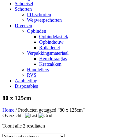
Schoeisel
Schorten
PU-schorten
Wegwerpschorten
Diversen
Opbinden
Opbindelastiek
Opbindtouw
Rolladenet
Verpakkingsmateriaal
Hemddraagtas
Kratzakken
Handtellers
RVS
Aanbieding
Disposables
80 x 125cm
Home
/ Producten getagged “80 x 125cm”
Overzicht:
Toont alle 2 resultaten