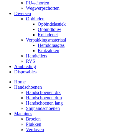
PU-schorten
Wegwerpschorten
Diversen
Opbinden
Opbindelastiek
Opbindtouw
Rolladenet
Verpakkingsmateriaal
Hemddraagtas
Kratzakken
Handtellers
RVS
Aanbieding
Disposables
Home
Handschoenen
Handschoenen dik
Handschoenen dun
Handschoenen lang
Snijhandschoenen
Machines
Broeien
Plukken
Verdoven