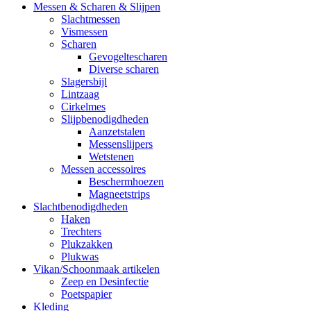
Messen & Scharen & Slijpen
Slachtmessen
Vismessen
Scharen
Gevogeltescharen
Diverse scharen
Slagersbijl
Lintzaag
Cirkelmes
Slijpbenodigdheden
Aanzetstalen
Messenslijpers
Wetstenen
Messen accessoires
Beschermhoezen
Magneetstrips
Slachtbenodigdheden
Haken
Trechters
Plukzakken
Plukwas
Vikan/Schoonmaak artikelen
Zeep en Desinfectie
Poetspapier
Kleding