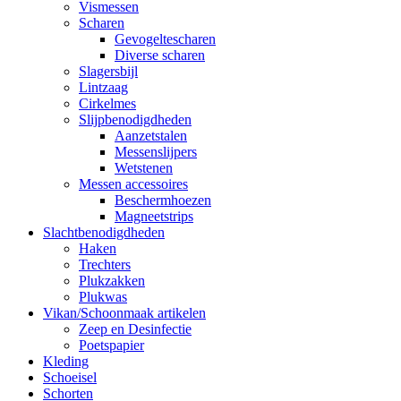
Vismessen
Scharen
Gevogeltescharen
Diverse scharen
Slagersbijl
Lintzaag
Cirkelmes
Slijpbenodigdheden
Aanzetstalen
Messenslijpers
Wetstenen
Messen accessoires
Beschermhoezen
Magneetstrips
Slachtbenodigdheden
Haken
Trechters
Plukzakken
Plukwas
Vikan/Schoonmaak artikelen
Zeep en Desinfectie
Poetspapier
Kleding
Schoeisel
Schorten