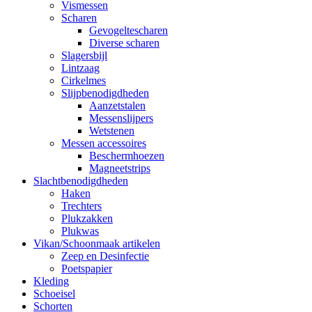
Vismessen
Scharen
Gevogeltescharen
Diverse scharen
Slagersbijl
Lintzaag
Cirkelmes
Slijpbenodigdheden
Aanzetstalen
Messenslijpers
Wetstenen
Messen accessoires
Beschermhoezen
Magneetstrips
Slachtbenodigdheden
Haken
Trechters
Plukzakken
Plukwas
Vikan/Schoonmaak artikelen
Zeep en Desinfectie
Poetspapier
Kleding
Schoeisel
Schorten