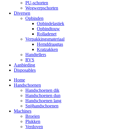
PU-schorten
Wegwerpschorten
Diversen
Opbinden
Opbindelastiek
Opbindtouw
Rolladenet
Verpakkingsmateriaal
Hemddraagtas
Kratzakken
Handtellers
RVS
Aanbieding
Disposables
Home
Handschoenen
Handschoenen dik
Handschoenen dun
Handschoenen lang
Snijhandschoenen
Machines
Broeien
Plukken
Verdoven