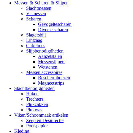
Messen & Scharen & Slijpen
Slachtmessen
Vismessen
Scharen
Gevogeltescharen
Diverse scharen
Slagersbijl
Lintzaag
Cirkelmes
Slijpbenodigdheden
Aanzetstalen
Messenslijpers
Wetstenen
Messen accessoires
Beschermhoezen
Magneetstrips
Slachtbenodigdheden
Haken
Trechters
Plukzakken
Plukwas
Vikan/Schoonmaak artikelen
Zeep en Desinfectie
Poetspapier
Kleding