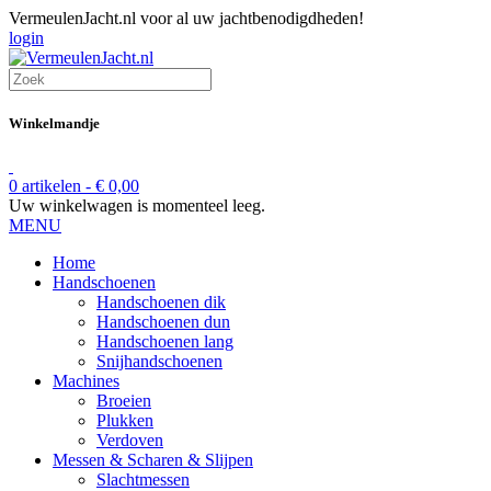
VermeulenJacht.nl voor al uw jachtbenodigdheden!
login
Winkelmandje
0 artikelen -
€
0,00
Uw winkelwagen is momenteel leeg.
MENU
Home
Handschoenen
Handschoenen dik
Handschoenen dun
Handschoenen lang
Snijhandschoenen
Machines
Broeien
Plukken
Verdoven
Messen & Scharen & Slijpen
Slachtmessen