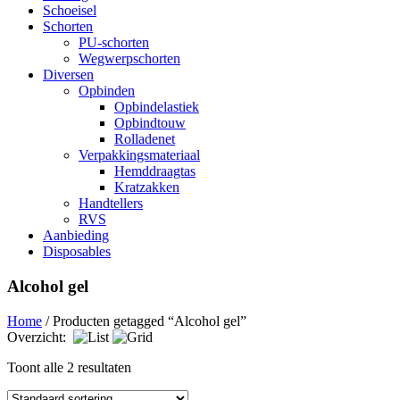
Schoeisel
Schorten
PU-schorten
Wegwerpschorten
Diversen
Opbinden
Opbindelastiek
Opbindtouw
Rolladenet
Verpakkingsmateriaal
Hemddraagtas
Kratzakken
Handtellers
RVS
Aanbieding
Disposables
Alcohol gel
Home
/ Producten getagged “Alcohol gel”
Overzicht:
Toont alle 2 resultaten