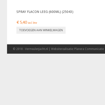
SPRAY FLACON LEEG (600ML) (25043)
€
5,40
incl. btw
TOEVOEGEN AAN WINKELWAGEN
© 2018 - VermeulenJacht.nl | Websiterealisatie: Planera Communicatie