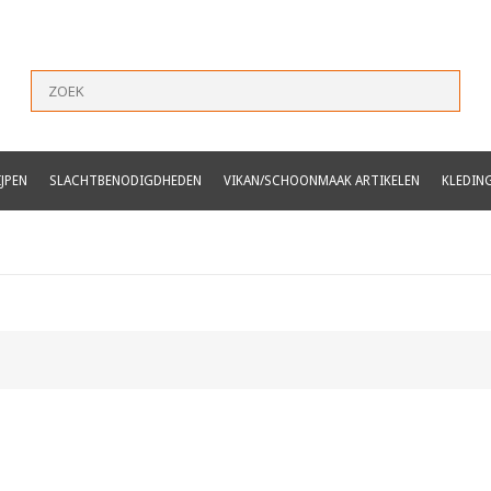
JPEN
SLACHTBENODIGDHEDEN
VIKAN/SCHOONMAAK ARTIKELEN
KLEDIN