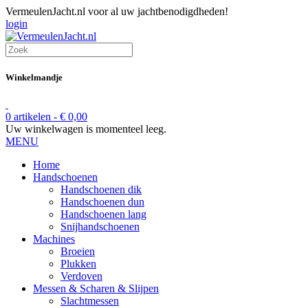
VermeulenJacht.nl voor al uw jachtbenodigdheden!
login
Winkelmandje
0 artikelen -
€
0,00
Uw winkelwagen is momenteel leeg.
MENU
Home
Handschoenen
Handschoenen dik
Handschoenen dun
Handschoenen lang
Snijhandschoenen
Machines
Broeien
Plukken
Verdoven
Messen & Scharen & Slijpen
Slachtmessen