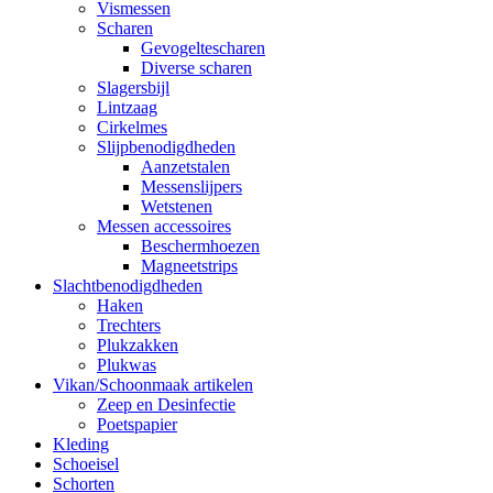
Vismessen
Scharen
Gevogeltescharen
Diverse scharen
Slagersbijl
Lintzaag
Cirkelmes
Slijpbenodigdheden
Aanzetstalen
Messenslijpers
Wetstenen
Messen accessoires
Beschermhoezen
Magneetstrips
Slachtbenodigdheden
Haken
Trechters
Plukzakken
Plukwas
Vikan/Schoonmaak artikelen
Zeep en Desinfectie
Poetspapier
Kleding
Schoeisel
Schorten