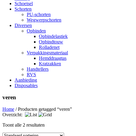
Schoeisel
Schorten
PU-schorten
Wegwerpschorten
Diversen
Opbinden
Opbindelastiek
Opbindtouw
Rolladenet
Verpakkingsmateriaal
Hemddraagtas
Kratzakken
Handtellers
RVS
Aanbieding
Disposables
veren
Home
/ Producten getagged “veren”
Overzicht:
Toont alle 2 resultaten