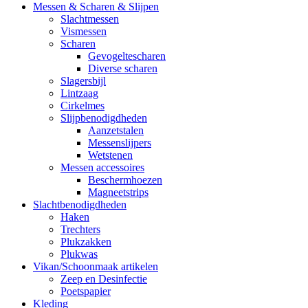
Messen & Scharen & Slijpen
Slachtmessen
Vismessen
Scharen
Gevogeltescharen
Diverse scharen
Slagersbijl
Lintzaag
Cirkelmes
Slijpbenodigdheden
Aanzetstalen
Messenslijpers
Wetstenen
Messen accessoires
Beschermhoezen
Magneetstrips
Slachtbenodigdheden
Haken
Trechters
Plukzakken
Plukwas
Vikan/Schoonmaak artikelen
Zeep en Desinfectie
Poetspapier
Kleding