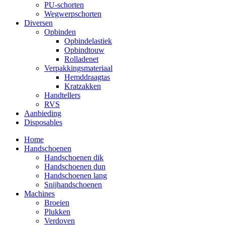
PU-schorten
Wegwerpschorten
Diversen
Opbinden
Opbindelastiek
Opbindtouw
Rolladenet
Verpakkingsmateriaal
Hemddraagtas
Kratzakken
Handtellers
RVS
Aanbieding
Disposables
Home
Handschoenen
Handschoenen dik
Handschoenen dun
Handschoenen lang
Snijhandschoenen
Machines
Broeien
Plukken
Verdoven