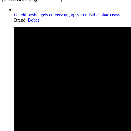
Geleidingsbeugels en vervangingsveren Bobet sharp easy
Brand:
Bobet