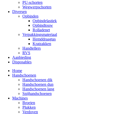
PU-schorten
Wegwerpschorten
Diversen
Opbinden
Opbindelastiek
Opbindtouw
Rolladenet
Verpakkingsmateriaal
Hemddraagtas
Kratzakken
Handtellers
RVS
Aanbieding
Disposables
Home
Handschoenen
Handschoenen dik
Handschoenen dun
Handschoenen lang
Snijhandschoenen
Machines
Broeien
Plukken
Verdoven