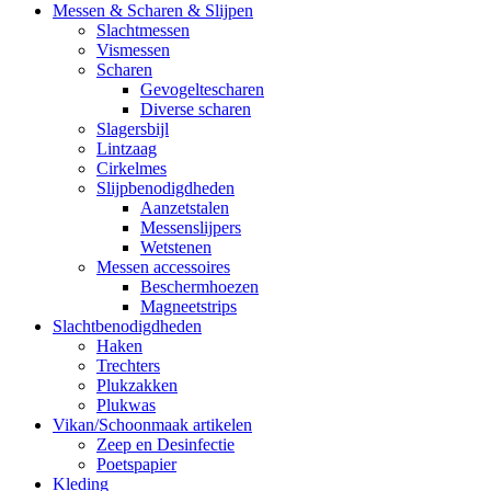
Messen & Scharen & Slijpen
Slachtmessen
Vismessen
Scharen
Gevogeltescharen
Diverse scharen
Slagersbijl
Lintzaag
Cirkelmes
Slijpbenodigdheden
Aanzetstalen
Messenslijpers
Wetstenen
Messen accessoires
Beschermhoezen
Magneetstrips
Slachtbenodigdheden
Haken
Trechters
Plukzakken
Plukwas
Vikan/Schoonmaak artikelen
Zeep en Desinfectie
Poetspapier
Kleding