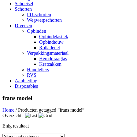
Schoeisel
Schorten
PU-schorten
Wegwerpschorten
Diversen
Opbinden
Opbindelastiek
Opbindtouw
Rolladenet
Verpakkingsmateriaal
Hemddraagtas
Kratzakken
Handtellers
RVS
Aanbieding
Disposables
frans model
Home
/ Producten getagged “frans model”
Overzicht:
Enig resultaat