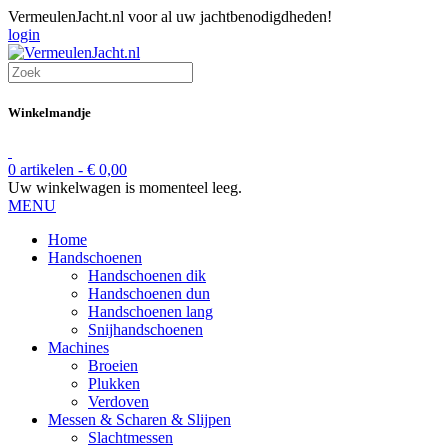
VermeulenJacht.nl voor al uw jachtbenodigdheden!
login
Winkelmandje
0 artikelen -
€
0,00
Uw winkelwagen is momenteel leeg.
MENU
Home
Handschoenen
Handschoenen dik
Handschoenen dun
Handschoenen lang
Snijhandschoenen
Machines
Broeien
Plukken
Verdoven
Messen & Scharen & Slijpen
Slachtmessen