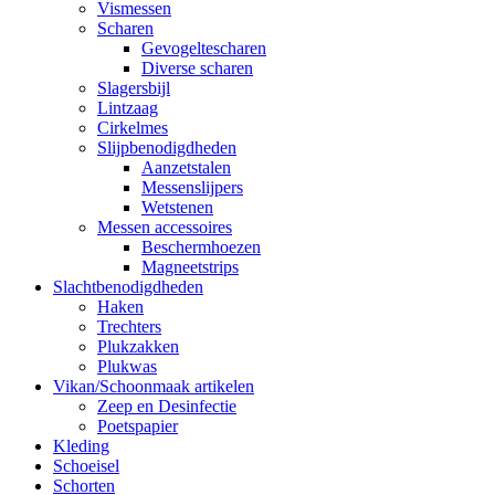
Vismessen
Scharen
Gevogeltescharen
Diverse scharen
Slagersbijl
Lintzaag
Cirkelmes
Slijpbenodigdheden
Aanzetstalen
Messenslijpers
Wetstenen
Messen accessoires
Beschermhoezen
Magneetstrips
Slachtbenodigdheden
Haken
Trechters
Plukzakken
Plukwas
Vikan/Schoonmaak artikelen
Zeep en Desinfectie
Poetspapier
Kleding
Schoeisel
Schorten