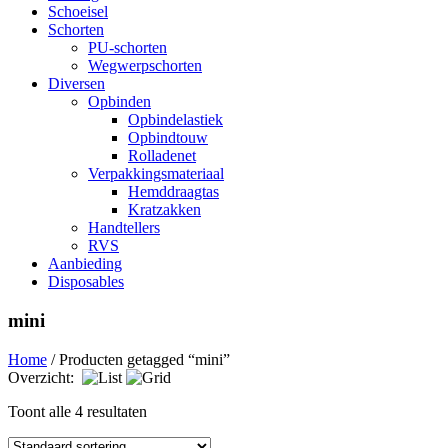
Schoeisel
Schorten
PU-schorten
Wegwerpschorten
Diversen
Opbinden
Opbindelastiek
Opbindtouw
Rolladenet
Verpakkingsmateriaal
Hemddraagtas
Kratzakken
Handtellers
RVS
Aanbieding
Disposables
mini
Home
/ Producten getagged “mini”
Overzicht:
Toont alle 4 resultaten