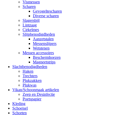
Vismessen
Scharen
Gevogeltescharen
Diverse scharen
Slagersbijl
Lintzaag
Cirkelmes
Slijpbenodigdheden
Aanzetstalen
Messenslijpers
Wetstenen
Messen accessoires
Beschermhoezen
Magneetstrips
Slachtbenodigdheden
Haken
Trechters
Plukzakken
Plukwas
Vikan/Schoonmaak artikelen
Zeep en Desinfectie
Poetspapier
Kleding
Schoeisel
Schorten