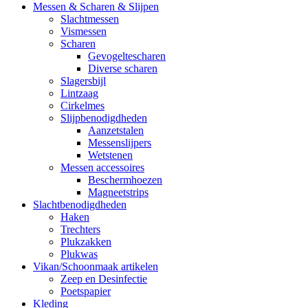
Messen & Scharen & Slijpen
Slachtmessen
Vismessen
Scharen
Gevogeltescharen
Diverse scharen
Slagersbijl
Lintzaag
Cirkelmes
Slijpbenodigdheden
Aanzetstalen
Messenslijpers
Wetstenen
Messen accessoires
Beschermhoezen
Magneetstrips
Slachtbenodigdheden
Haken
Trechters
Plukzakken
Plukwas
Vikan/Schoonmaak artikelen
Zeep en Desinfectie
Poetspapier
Kleding