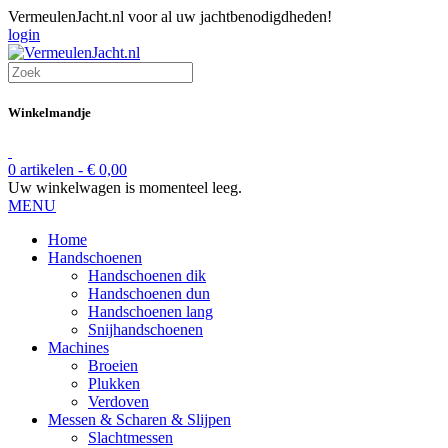
VermeulenJacht.nl voor al uw jachtbenodigdheden!
login
Winkelmandje
0 artikelen -
€
0,00
Uw winkelwagen is momenteel leeg.
MENU
Home
Handschoenen
Handschoenen dik
Handschoenen dun
Handschoenen lang
Snijhandschoenen
Machines
Broeien
Plukken
Verdoven
Messen & Scharen & Slijpen
Slachtmessen