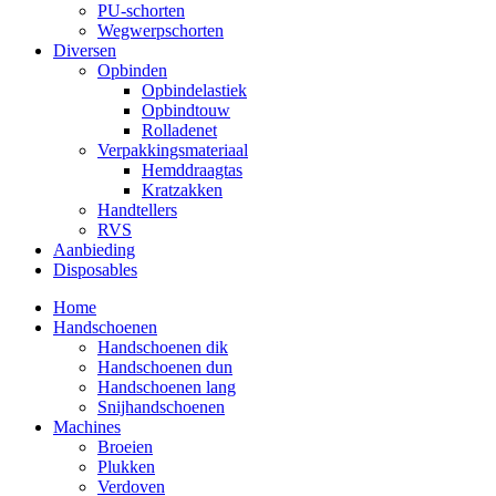
PU-schorten
Wegwerpschorten
Diversen
Opbinden
Opbindelastiek
Opbindtouw
Rolladenet
Verpakkingsmateriaal
Hemddraagtas
Kratzakken
Handtellers
RVS
Aanbieding
Disposables
Home
Handschoenen
Handschoenen dik
Handschoenen dun
Handschoenen lang
Snijhandschoenen
Machines
Broeien
Plukken
Verdoven