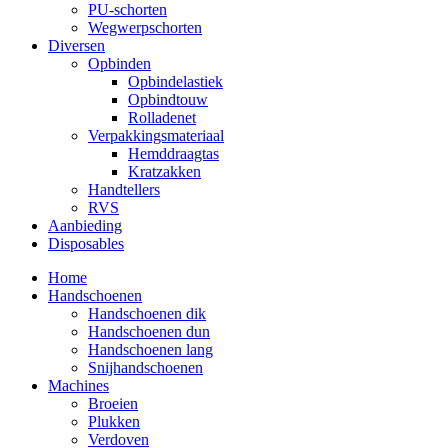
PU-schorten
Wegwerpschorten
Diversen
Opbinden
Opbindelastiek
Opbindtouw
Rolladenet
Verpakkingsmateriaal
Hemddraagtas
Kratzakken
Handtellers
RVS
Aanbieding
Disposables
Home
Handschoenen
Handschoenen dik
Handschoenen dun
Handschoenen lang
Snijhandschoenen
Machines
Broeien
Plukken
Verdoven