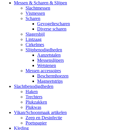
Messen & Scharen & Slijpen
Slachtmessen
Vismessen
Scharen
Gevogeltescharen
Diverse scharen
Slagersbijl
Lintzaag
Cirkelmes
Slijpbenodigdheden
Aanzetstalen
Messenslijpers
Wetstenen
Messen accessoires
Beschermhoezen
Magneetstrips
Slachtbenodigdheden
Haken
Trechters
Plukzakken
Plukwas
Vikan/Schoonmaak artikelen
Zeep en Desinfectie
Poetspapier
Kleding