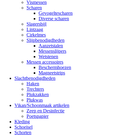
Vismessen
Scharen
Gevogeltescharen
Diverse scharen
Slagersbijl
Lintzaag
Cirkelmes
Slijpbenodigdheden
Aanzetstalen
Messenslijpers
Wetstenen
Messen accessoires
Beschermhoezen
Magneetstrips
Slachtbenodigdheden
Haken
Trechters
Plukzakken
Plukwas
Vikan/Schoonmaak artikelen
Zeep en Desinfectie
Poetspapier
Kleding
Schoeisel
Schorten