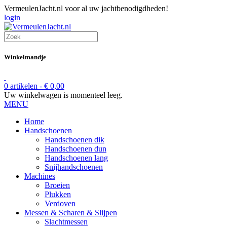
VermeulenJacht.nl voor al uw jachtbenodigdheden!
login
Winkelmandje
0 artikelen -
€
0,00
Uw winkelwagen is momenteel leeg.
MENU
Home
Handschoenen
Handschoenen dik
Handschoenen dun
Handschoenen lang
Snijhandschoenen
Machines
Broeien
Plukken
Verdoven
Messen & Scharen & Slijpen
Slachtmessen