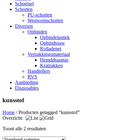
Schoeisel
Schorten
PU-schorten
Wegwerpschorten
Diversen
Opbinden
Opbindelastiek
Opbindtouw
Rolladenet
Verpakkingsmateriaal
Hemddraagtas
Kratzakken
Handtellers
RVS
Aanbieding
Disposables
kunsstof
Home
/ Producten getagged “kunsstof”
Overzicht:
Toont alle 2 resultaten