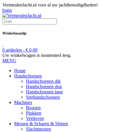
VermeulenJacht.nl voor al uw jachtbenodigdheden!
login
Winkelmandje
0 artikelen -
€
0,00
Uw winkelwagen is momenteel leeg.
MENU
Home
Handschoenen
Handschoenen dik
Handschoenen dun
Handschoenen lang
Snijhandschoenen
Machines
Broeien
Plukken
Verdoven
Messen & Scharen & Slijpen
Slachtmessen