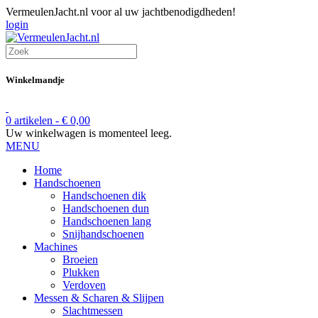
VermeulenJacht.nl voor al uw jachtbenodigdheden!
login
Winkelmandje
0 artikelen -
€
0,00
Uw winkelwagen is momenteel leeg.
MENU
Home
Handschoenen
Handschoenen dik
Handschoenen dun
Handschoenen lang
Snijhandschoenen
Machines
Broeien
Plukken
Verdoven
Messen & Scharen & Slijpen
Slachtmessen