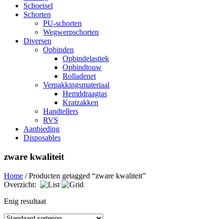
Schoeisel
Schorten
PU-schorten
Wegwerpschorten
Diversen
Opbinden
Opbindelastiek
Opbindtouw
Rolladenet
Verpakkingsmateriaal
Hemddraagtas
Kratzakken
Handtellers
RVS
Aanbieding
Disposables
zware kwaliteit
Home
/ Producten getagged “zware kwaliteit”
Overzicht:
Enig resultaat