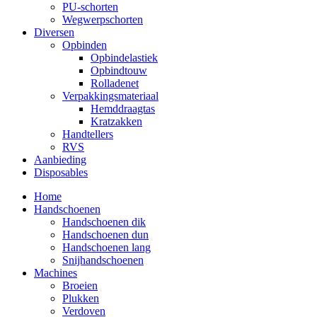
PU-schorten
Wegwerpschorten
Diversen
Opbinden
Opbindelastiek
Opbindtouw
Rolladenet
Verpakkingsmateriaal
Hemddraagtas
Kratzakken
Handtellers
RVS
Aanbieding
Disposables
Home
Handschoenen
Handschoenen dik
Handschoenen dun
Handschoenen lang
Snijhandschoenen
Machines
Broeien
Plukken
Verdoven