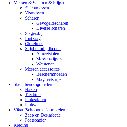
Messen & Scharen & Slijpen
Slachtmessen
Vismessen
Scharen
Gevogeltescharen
Diverse scharen
Slagersbijl
Lintzaag
Cirkelmes
Slijpbenodigdheden
Aanzetstalen
Messenslijpers
Wetstenen
Messen accessoires
Beschermhoezen
Magneetstrips
Slachtbenodigdheden
Haken
Trechters
Plukzakken
Plukwas
Vikan/Schoonmaak artikelen
Zeep en Desinfectie
Poetspapier
Kleding