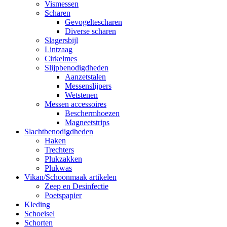
Vismessen
Scharen
Gevogeltescharen
Diverse scharen
Slagersbijl
Lintzaag
Cirkelmes
Slijpbenodigdheden
Aanzetstalen
Messenslijpers
Wetstenen
Messen accessoires
Beschermhoezen
Magneetstrips
Slachtbenodigdheden
Haken
Trechters
Plukzakken
Plukwas
Vikan/Schoonmaak artikelen
Zeep en Desinfectie
Poetspapier
Kleding
Schoeisel
Schorten