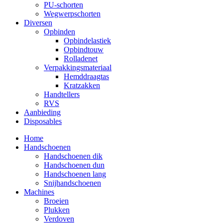
PU-schorten
Wegwerpschorten
Diversen
Opbinden
Opbindelastiek
Opbindtouw
Rolladenet
Verpakkingsmateriaal
Hemddraagtas
Kratzakken
Handtellers
RVS
Aanbieding
Disposables
Home
Handschoenen
Handschoenen dik
Handschoenen dun
Handschoenen lang
Snijhandschoenen
Machines
Broeien
Plukken
Verdoven