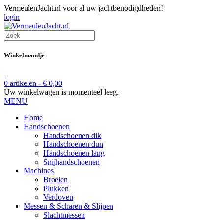
VermeulenJacht.nl voor al uw jachtbenodigdheden!
login
Winkelmandje
0 artikelen -
€
0,00
Uw winkelwagen is momenteel leeg.
MENU
Home
Handschoenen
Handschoenen dik
Handschoenen dun
Handschoenen lang
Snijhandschoenen
Machines
Broeien
Plukken
Verdoven
Messen & Scharen & Slijpen
Slachtmessen