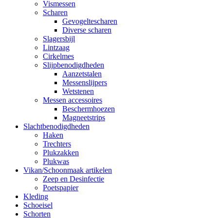
Vismessen
Scharen
Gevogeltescharen
Diverse scharen
Slagersbijl
Lintzaag
Cirkelmes
Slijpbenodigdheden
Aanzetstalen
Messenslijpers
Wetstenen
Messen accessoires
Beschermhoezen
Magneetstrips
Slachtbenodigdheden
Haken
Trechters
Plukzakken
Plukwas
Vikan/Schoonmaak artikelen
Zeep en Desinfectie
Poetspapier
Kleding
Schoeisel
Schorten