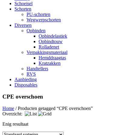
Schoeisel
Schorten
PU-schorten
Wegwerpschorten
Diversen
Opbinden
Opbindelastiek
Opbindtouw
Rolladenet
Verpakkingsmateriaal
Hemddraagtas
Kratzakken
Handtellers
RVS
Aanbieding
Disposables
CPE overschoen
Home
/ Producten getagged “CPE overschoen”
Overzicht:
Enig resultaat