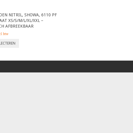
EN NITRIL, SHOWA, 6110 PF
AT XS/S/M/L/XL/XXL –
CH AFBREEKBAAR
cl. btw
ELECTEREN