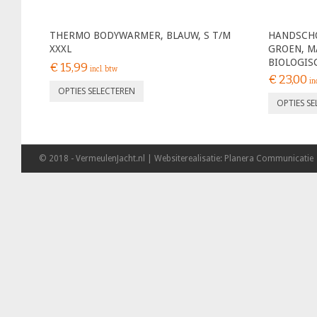
THERMO BODYWARMER, BLAUW, S T/M
HANDSCHO
XXXL
GROEN, MA
BIOLOGIS
€
15,99
incl. btw
€
23,00
in
OPTIES SELECTEREN
OPTIES S
© 2018 - VermeulenJacht.nl | Websiterealisatie: Planera Communicatie