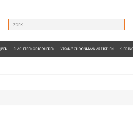
JPEN
SLACHTBENODIGDHEDEN
VIKAN/SCHOONMAAK ARTIKELEN
KLEDIN