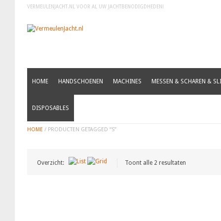
VERMEULENJACHT.NL VOOR AL UW JACHTBENODIGDHEDEN!
HOME
HANDSCHOENEN
MACHINES
MESSEN & SCHAREN & SLI
S
DISPOSABLES
HOME
/ PRODUCTEN GETAGGED “S”
Overzicht:
Toont alle 2 resultaten