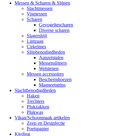
Messen & Scharen & Slijpen
Slachtmessen
Vismessen
Scharen
Gevogeltescharen
Diverse scharen
Slagersbijl
Lintzaag
Cirkelmes
Slijpbenodigdheden
Aanzetstalen
Messenslijpers
Wetstenen
Messen accessoires
Beschermhoezen
Magneetstrips
Slachtbenodigdheden
Haken
Trechters
Plukzakken
Plukwas
Vikan/Schoonmaak artikelen
Zeep en Desinfectie
Poetspapier
Kleding