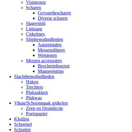
Vismessen
Scharen
Gevogeltescharen
Diverse scharen
Slagersbijl
Lintzaag
Cirkelmes
Slijpbenodigdheden
Aanzetstalen
Messenslijpers
Wetstenen
Messen accessoires
Beschermhoezen
Magneetstrips
Slachtbenodigdheden
Haken
Trechters
Plukzakken
Plukwas
Vikan/Schoonmaak artikelen
Zeep en Desinfectie
Poetspapier
Kleding
Schoeisel
Schorten