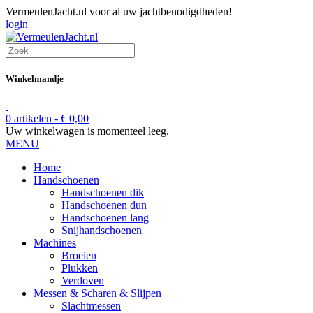
VermeulenJacht.nl voor al uw jachtbenodigdheden!
login
Winkelmandje
0 artikelen -
€
0,00
Uw winkelwagen is momenteel leeg.
MENU
Home
Handschoenen
Handschoenen dik
Handschoenen dun
Handschoenen lang
Snijhandschoenen
Machines
Broeien
Plukken
Verdoven
Messen & Scharen & Slijpen
Slachtmessen