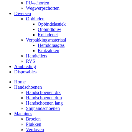
PU-schorten
Wegwerpschorten
Diversen
Opbinden
Opbindelastiek
Opbindtouw
Rolladenet
Verpakkingsmateriaal
Hemddraagtas
Kratzakken
Handtellers
RVS
Aanbieding
Disposables
Home
Handschoenen
Handschoenen dik
Handschoenen dun
Handschoenen lang
Snijhandschoenen
Machines
Broeien
Plukken
Verdoven