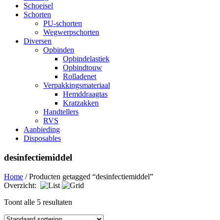
Schoeisel
Schorten
PU-schorten
Wegwerpschorten
Diversen
Opbinden
Opbindelastiek
Opbindtouw
Rolladenet
Verpakkingsmateriaal
Hemddraagtas
Kratzakken
Handtellers
RVS
Aanbieding
Disposables
desinfectiemiddel
Home
/ Producten getagged “desinfectiemiddel”
Overzicht:
Toont alle 5 resultaten