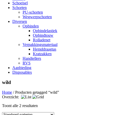
Schoeisel
Schorten
PU-schorten
Wegwerpschorten
Diversen
Opbinden
Opbindelastiek
Opbindtouw
Rolladenet
Verpakkingsmateriaal
Hemddraagtas
Kratzakken
Handtellers
RVS
Aanbieding
Disposables
wild
Home
/ Producten getagged “wild”
Overzicht:
Toont alle 2 resultaten