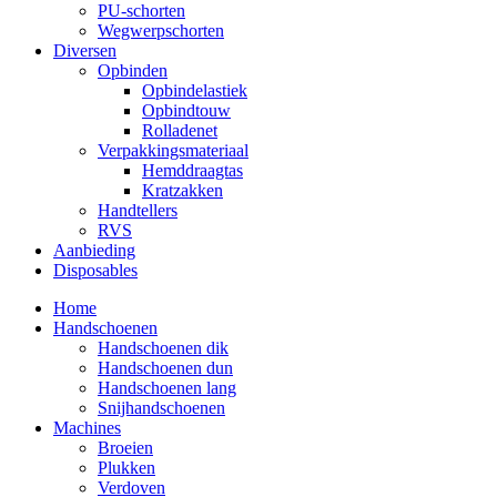
PU-schorten
Wegwerpschorten
Diversen
Opbinden
Opbindelastiek
Opbindtouw
Rolladenet
Verpakkingsmateriaal
Hemddraagtas
Kratzakken
Handtellers
RVS
Aanbieding
Disposables
Home
Handschoenen
Handschoenen dik
Handschoenen dun
Handschoenen lang
Snijhandschoenen
Machines
Broeien
Plukken
Verdoven