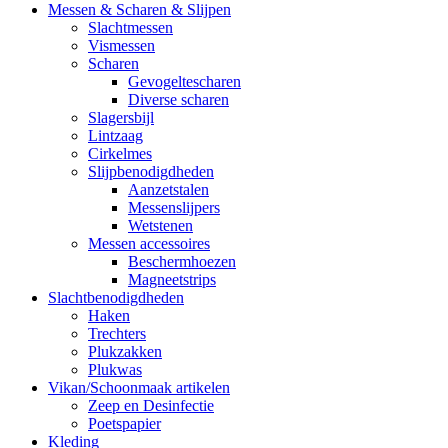
Messen & Scharen & Slijpen
Slachtmessen
Vismessen
Scharen
Gevogeltescharen
Diverse scharen
Slagersbijl
Lintzaag
Cirkelmes
Slijpbenodigdheden
Aanzetstalen
Messenslijpers
Wetstenen
Messen accessoires
Beschermhoezen
Magneetstrips
Slachtbenodigdheden
Haken
Trechters
Plukzakken
Plukwas
Vikan/Schoonmaak artikelen
Zeep en Desinfectie
Poetspapier
Kleding