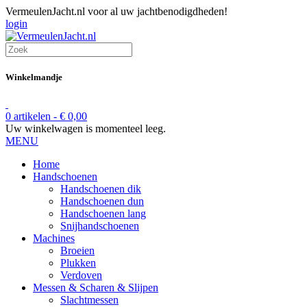
VermeulenJacht.nl voor al uw jachtbenodigdheden!
login
Winkelmandje
0 artikelen -
€
0,00
Uw winkelwagen is momenteel leeg.
MENU
Home
Handschoenen
Handschoenen dik
Handschoenen dun
Handschoenen lang
Snijhandschoenen
Machines
Broeien
Plukken
Verdoven
Messen & Scharen & Slijpen
Slachtmessen