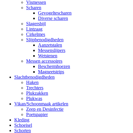
Vismessen
Scharen
Gevogeltescharen
Diverse scharen
Slagersbijl
Lintzaag
Cirkelmes
Slijpbenodigdheden
Aanzetstalen
Messenslijpers
Wetstenen
Messen accessoires
Beschermhoezen
Magneetstrips
Slachtbenodigdheden
Haken
Trechters
Plukzakken
Plukwas
Vikan/Schoonmaak artikelen
Zeep en Desinfectie
Poetspapier
Kleding
Schoeisel
Schorten