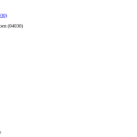
030)
oen (04030)
e