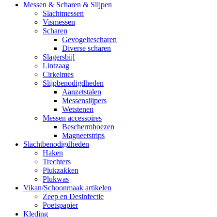
Messen & Scharen & Slijpen
Slachtmessen
Vismessen
Scharen
Gevogeltescharen
Diverse scharen
Slagersbijl
Lintzaag
Cirkelmes
Slijpbenodigdheden
Aanzetstalen
Messenslijpers
Wetstenen
Messen accessoires
Beschermhoezen
Magneetstrips
Slachtbenodigdheden
Haken
Trechters
Plukzakken
Plukwas
Vikan/Schoonmaak artikelen
Zeep en Desinfectie
Poetspapier
Kleding