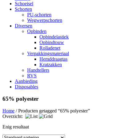
Schoeisel
Schorten
PU-schorten
Wegwerpschorten
Diversen
Opbinden
Opbindelastiek
Opbindtouw
Rolladenet
Verpakkingsmateriaal
Hemddraagtas
Kratzakken
Handtellers
RVS
Aanbieding
Disposables
65% polyester
Home
/ Producten getagged “65% polyester”
Overzicht:
Enig resultaat