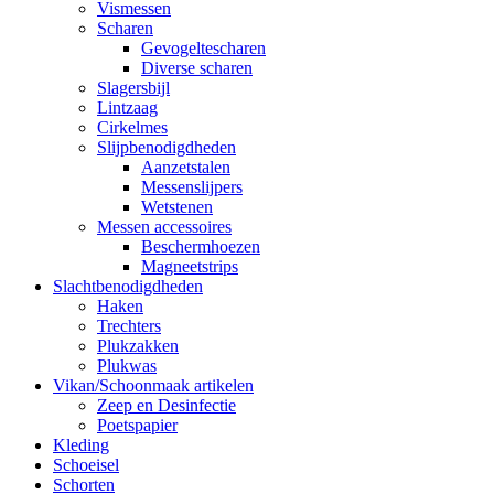
Vismessen
Scharen
Gevogeltescharen
Diverse scharen
Slagersbijl
Lintzaag
Cirkelmes
Slijpbenodigdheden
Aanzetstalen
Messenslijpers
Wetstenen
Messen accessoires
Beschermhoezen
Magneetstrips
Slachtbenodigdheden
Haken
Trechters
Plukzakken
Plukwas
Vikan/Schoonmaak artikelen
Zeep en Desinfectie
Poetspapier
Kleding
Schoeisel
Schorten