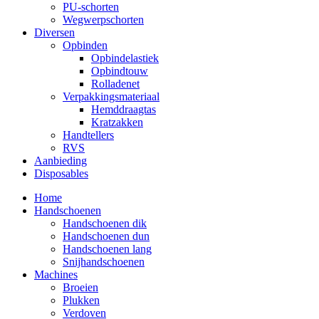
PU-schorten
Wegwerpschorten
Diversen
Opbinden
Opbindelastiek
Opbindtouw
Rolladenet
Verpakkingsmateriaal
Hemddraagtas
Kratzakken
Handtellers
RVS
Aanbieding
Disposables
Home
Handschoenen
Handschoenen dik
Handschoenen dun
Handschoenen lang
Snijhandschoenen
Machines
Broeien
Plukken
Verdoven