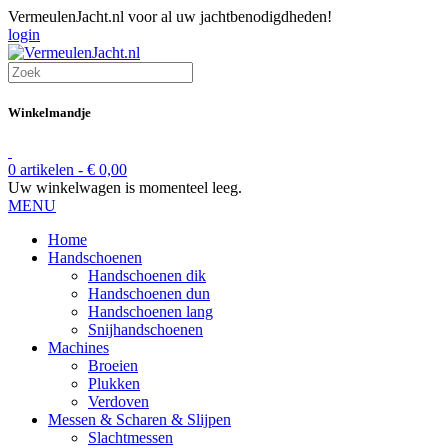
VermeulenJacht.nl voor al uw jachtbenodigdheden!
login
Winkelmandje
0 artikelen -
€
0,00
Uw winkelwagen is momenteel leeg.
MENU
Home
Handschoenen
Handschoenen dik
Handschoenen dun
Handschoenen lang
Snijhandschoenen
Machines
Broeien
Plukken
Verdoven
Messen & Scharen & Slijpen
Slachtmessen