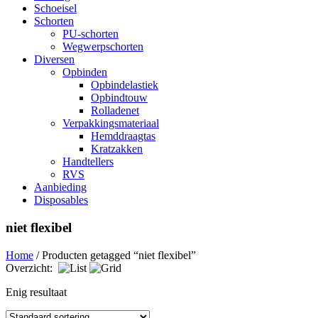
Schoeisel
Schorten
PU-schorten
Wegwerpschorten
Diversen
Opbinden
Opbindelastiek
Opbindtouw
Rolladenet
Verpakkingsmateriaal
Hemddraagtas
Kratzakken
Handtellers
RVS
Aanbieding
Disposables
niet flexibel
Home
/ Producten getagged “niet flexibel”
Overzicht:
Enig resultaat