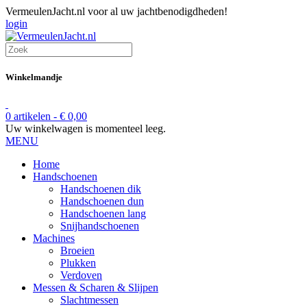
VermeulenJacht.nl voor al uw jachtbenodigdheden!
login
Winkelmandje
0 artikelen -
€
0,00
Uw winkelwagen is momenteel leeg.
MENU
Home
Handschoenen
Handschoenen dik
Handschoenen dun
Handschoenen lang
Snijhandschoenen
Machines
Broeien
Plukken
Verdoven
Messen & Scharen & Slijpen
Slachtmessen