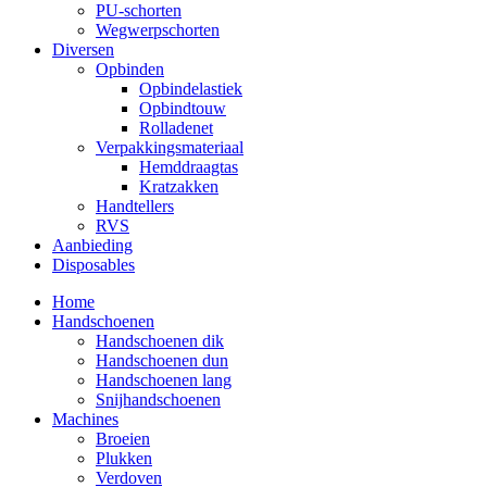
PU-schorten
Wegwerpschorten
Diversen
Opbinden
Opbindelastiek
Opbindtouw
Rolladenet
Verpakkingsmateriaal
Hemddraagtas
Kratzakken
Handtellers
RVS
Aanbieding
Disposables
Home
Handschoenen
Handschoenen dik
Handschoenen dun
Handschoenen lang
Snijhandschoenen
Machines
Broeien
Plukken
Verdoven