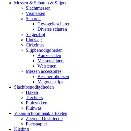
Messen & Scharen & Slijpen
Slachtmessen
Vismessen
Scharen
Gevogeltescharen
Diverse scharen
Slagersbijl
Lintzaag
Cirkelmes
Slijpbenodigdheden
Aanzetstalen
Messenslijpers
Wetstenen
Messen accessoires
Beschermhoezen
Magneetstrips
Slachtbenodigdheden
Haken
Trechters
Plukzakken
Plukwas
Vikan/Schoonmaak artikelen
Zeep en Desinfectie
Poetspapier
Kleding