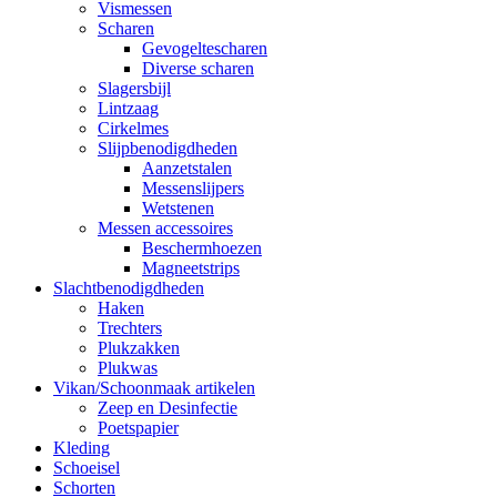
Vismessen
Scharen
Gevogeltescharen
Diverse scharen
Slagersbijl
Lintzaag
Cirkelmes
Slijpbenodigdheden
Aanzetstalen
Messenslijpers
Wetstenen
Messen accessoires
Beschermhoezen
Magneetstrips
Slachtbenodigdheden
Haken
Trechters
Plukzakken
Plukwas
Vikan/Schoonmaak artikelen
Zeep en Desinfectie
Poetspapier
Kleding
Schoeisel
Schorten