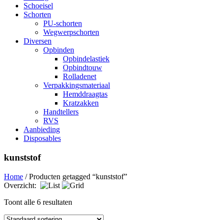
Schoeisel
Schorten
PU-schorten
Wegwerpschorten
Diversen
Opbinden
Opbindelastiek
Opbindtouw
Rolladenet
Verpakkingsmateriaal
Hemddraagtas
Kratzakken
Handtellers
RVS
Aanbieding
Disposables
kunststof
Home
/ Producten getagged “kunststof”
Overzicht:
Toont alle 6 resultaten