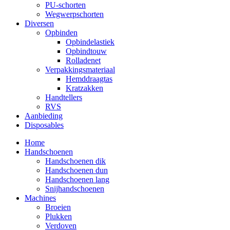
PU-schorten
Wegwerpschorten
Diversen
Opbinden
Opbindelastiek
Opbindtouw
Rolladenet
Verpakkingsmateriaal
Hemddraagtas
Kratzakken
Handtellers
RVS
Aanbieding
Disposables
Home
Handschoenen
Handschoenen dik
Handschoenen dun
Handschoenen lang
Snijhandschoenen
Machines
Broeien
Plukken
Verdoven