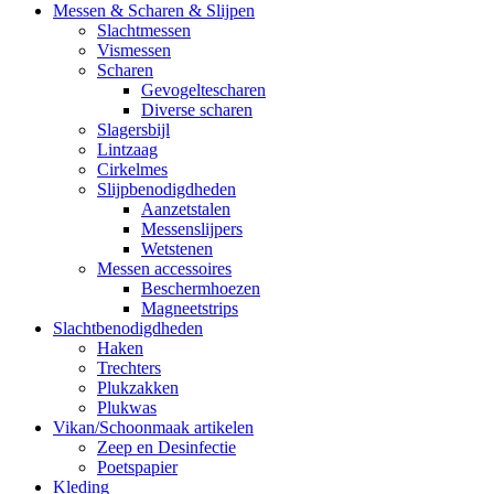
Messen & Scharen & Slijpen
Slachtmessen
Vismessen
Scharen
Gevogeltescharen
Diverse scharen
Slagersbijl
Lintzaag
Cirkelmes
Slijpbenodigdheden
Aanzetstalen
Messenslijpers
Wetstenen
Messen accessoires
Beschermhoezen
Magneetstrips
Slachtbenodigdheden
Haken
Trechters
Plukzakken
Plukwas
Vikan/Schoonmaak artikelen
Zeep en Desinfectie
Poetspapier
Kleding