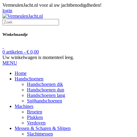
VermeulenJacht.nl voor al uw jachtbenodigdheden!
login
Winkelmandje
0 artikelen -
€
0,00
Uw winkelwagen is momenteel leeg.
MENU
Home
Handschoenen
Handschoenen dik
Handschoenen dun
Handschoenen lang
Snijhandschoenen
Machines
Broeien
Plukken
Verdoven
Messen & Scharen & Slijpen
Slachtmessen