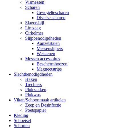
Vismessen
Scharen
Gevogeltescharen
Diverse scharen
Slagersbijl
Lintzaag
Cirkelmes
Slijpbenodigdheden
Aanzetstalen
Messenslijpers
Wetstenen
Messen accessoires
Beschermhoezen
Magneetstrips
Slachtbenodigdheden
Haken
Trechters
Plukzakken
Plukwas
Vikan/Schoonmaak artikelen
Zeep en Desinfectie
Poetspapier
Kleding
Schoeisel
Schorten