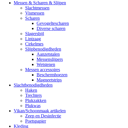
Messen & Scharen & Slijpen
Slachtmessen
Vismessen
Scharen
Gevogeltescharen
Diverse scharen
Slagersbijl
Lintzaag
Cirkelmes
Slijpbenodigdheden
Aanzetstalen
Messenslijpers
Wetstenen
Messen accessoires
Beschermhoezen
Magneetstrips
Slachtbenodigdheden
Haken
Trechters
Plukzakken
Plukwas
Vikan/Schoonmaak artikelen
Zeep en Desinfectie
Poetspapier
Kleding