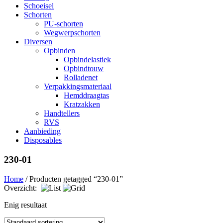
Schoeisel
Schorten
PU-schorten
Wegwerpschorten
Diversen
Opbinden
Opbindelastiek
Opbindtouw
Rolladenet
Verpakkingsmateriaal
Hemddraagtas
Kratzakken
Handtellers
RVS
Aanbieding
Disposables
230-01
Home
/ Producten getagged “230-01”
Overzicht:
Enig resultaat