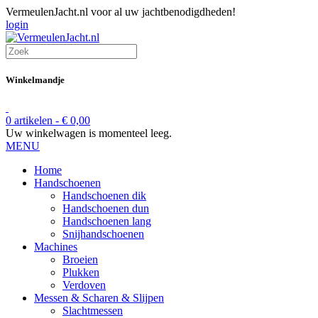
VermeulenJacht.nl voor al uw jachtbenodigdheden!
login
Winkelmandje
0 artikelen -
€
0,00
Uw winkelwagen is momenteel leeg.
MENU
Home
Handschoenen
Handschoenen dik
Handschoenen dun
Handschoenen lang
Snijhandschoenen
Machines
Broeien
Plukken
Verdoven
Messen & Scharen & Slijpen
Slachtmessen