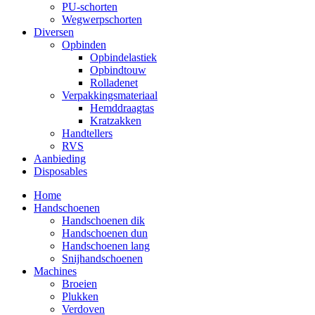
PU-schorten
Wegwerpschorten
Diversen
Opbinden
Opbindelastiek
Opbindtouw
Rolladenet
Verpakkingsmateriaal
Hemddraagtas
Kratzakken
Handtellers
RVS
Aanbieding
Disposables
Home
Handschoenen
Handschoenen dik
Handschoenen dun
Handschoenen lang
Snijhandschoenen
Machines
Broeien
Plukken
Verdoven