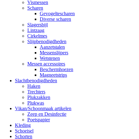
Vismessen
Scharen
Gevogeltescharen
Diverse scharen
Slagersbijl
Lintzaag
Cirkelmes
Slijpbenodigdheden
Aanzetstalen
Messenslijpers
Wetstenen
Messen accessoires
Beschermhoezen
Magneetstrips
Slachtbenodigdheden
Haken
Trechters
Plukzakken
Plukwas
Vikan/Schoonmaak artikelen
Zeep en Desinfectie
Poetspapier
Kleding
Schoeisel
Schorten