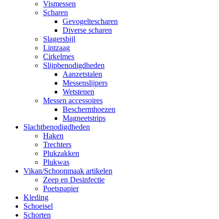
Vismessen
Scharen
Gevogeltescharen
Diverse scharen
Slagersbijl
Lintzaag
Cirkelmes
Slijpbenodigdheden
Aanzetstalen
Messenslijpers
Wetstenen
Messen accessoires
Beschermhoezen
Magneetstrips
Slachtbenodigdheden
Haken
Trechters
Plukzakken
Plukwas
Vikan/Schoonmaak artikelen
Zeep en Desinfectie
Poetspapier
Kleding
Schoeisel
Schorten