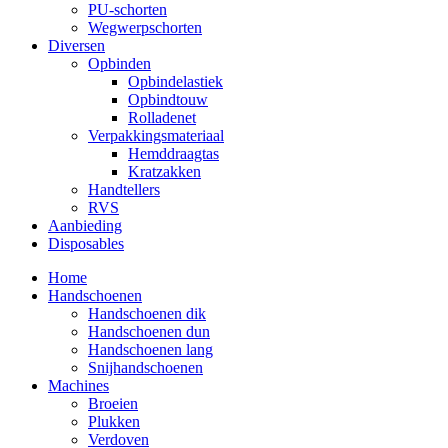
PU-schorten
Wegwerpschorten
Diversen
Opbinden
Opbindelastiek
Opbindtouw
Rolladenet
Verpakkingsmateriaal
Hemddraagtas
Kratzakken
Handtellers
RVS
Aanbieding
Disposables
Home
Handschoenen
Handschoenen dik
Handschoenen dun
Handschoenen lang
Snijhandschoenen
Machines
Broeien
Plukken
Verdoven