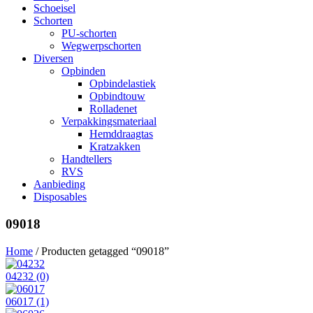
Schoeisel
Schorten
PU-schorten
Wegwerpschorten
Diversen
Opbinden
Opbindelastiek
Opbindtouw
Rolladenet
Verpakkingsmateriaal
Hemddraagtas
Kratzakken
Handtellers
RVS
Aanbieding
Disposables
09018
Home
/ Producten getagged “09018”
04232
(0)
06017
(1)