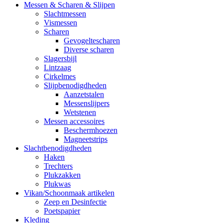
Messen & Scharen & Slijpen
Slachtmessen
Vismessen
Scharen
Gevogeltescharen
Diverse scharen
Slagersbijl
Lintzaag
Cirkelmes
Slijpbenodigdheden
Aanzetstalen
Messenslijpers
Wetstenen
Messen accessoires
Beschermhoezen
Magneetstrips
Slachtbenodigdheden
Haken
Trechters
Plukzakken
Plukwas
Vikan/Schoonmaak artikelen
Zeep en Desinfectie
Poetspapier
Kleding