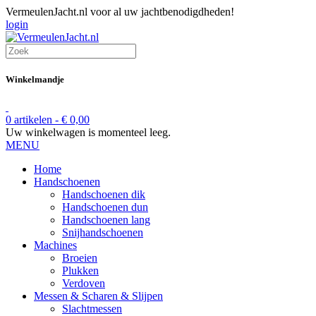
VermeulenJacht.nl voor al uw jachtbenodigdheden!
login
Winkelmandje
0 artikelen -
€
0,00
Uw winkelwagen is momenteel leeg.
MENU
Home
Handschoenen
Handschoenen dik
Handschoenen dun
Handschoenen lang
Snijhandschoenen
Machines
Broeien
Plukken
Verdoven
Messen & Scharen & Slijpen
Slachtmessen