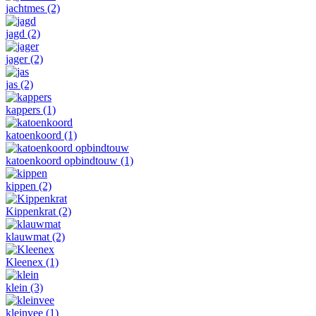
jachtmes
(2)
jagd
(2)
jager
(2)
jas
(2)
kappers
(1)
katoenkoord
(1)
katoenkoord opbindtouw
(1)
kippen
(2)
Kippenkrat
(2)
klauwmat
(2)
Kleenex
(1)
klein
(3)
kleinvee
(1)