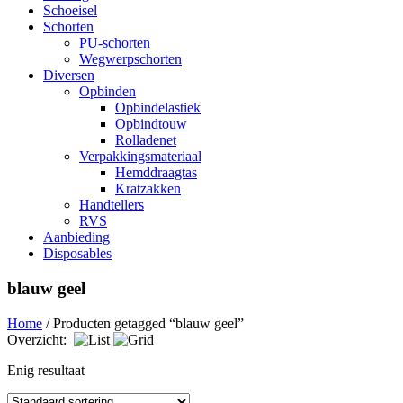
Schoeisel
Schorten
PU-schorten
Wegwerpschorten
Diversen
Opbinden
Opbindelastiek
Opbindtouw
Rolladenet
Verpakkingsmateriaal
Hemddraagtas
Kratzakken
Handtellers
RVS
Aanbieding
Disposables
blauw geel
Home
/ Producten getagged “blauw geel”
Overzicht:
Enig resultaat