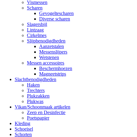
Vismessen
Scharen
Gevogeltescharen
Diverse scharen
Slagersbijl
Lintzaag
Cirkelmes
Slijpbenodigdheden
Aanzetstalen
Messenslijpers
Wetstenen
Messen accessoires
Beschermhoezen
Magneetstrips
Slachtbenodigdheden
Haken
Trechters
Plukzakken
Plukwas
Vikan/Schoonmaak artikelen
Zeep en Desinfectie
Poetspapier
Kleding
Schoeisel
Schorten