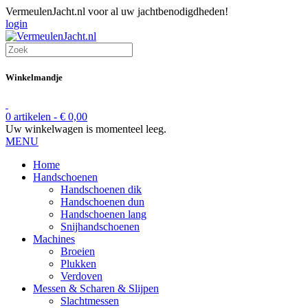
VermeulenJacht.nl voor al uw jachtbenodigdheden!
login
Winkelmandje
0 artikelen -
€
0,00
Uw winkelwagen is momenteel leeg.
MENU
Home
Handschoenen
Handschoenen dik
Handschoenen dun
Handschoenen lang
Snijhandschoenen
Machines
Broeien
Plukken
Verdoven
Messen & Scharen & Slijpen
Slachtmessen