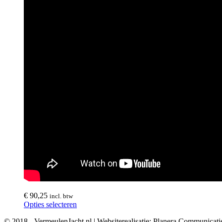
€
90,25
incl. btw
Opties selecteren
© 2018 - VermeulenJacht.nl | Websiterealisatie: Planera Communicati