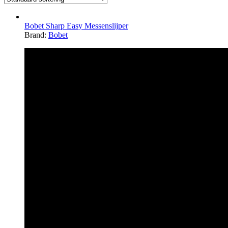
Bobet Sharp Easy Messenslijper
Brand:
Bobet