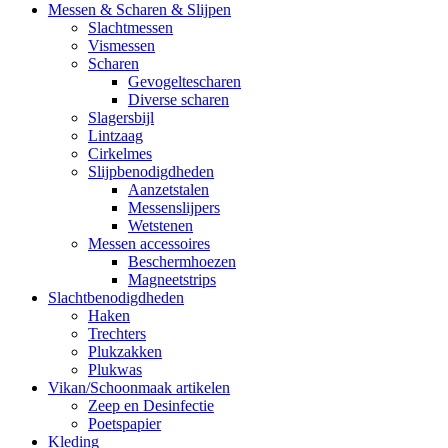
Messen & Scharen & Slijpen
Slachtmessen
Vismessen
Scharen
Gevogeltescharen
Diverse scharen
Slagersbijl
Lintzaag
Cirkelmes
Slijpbenodigdheden
Aanzetstalen
Messenslijpers
Wetstenen
Messen accessoires
Beschermhoezen
Magneetstrips
Slachtbenodigdheden
Haken
Trechters
Plukzakken
Plukwas
Vikan/Schoonmaak artikelen
Zeep en Desinfectie
Poetspapier
Kleding