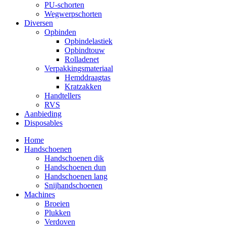
PU-schorten
Wegwerpschorten
Diversen
Opbinden
Opbindelastiek
Opbindtouw
Rolladenet
Verpakkingsmateriaal
Hemddraagtas
Kratzakken
Handtellers
RVS
Aanbieding
Disposables
Home
Handschoenen
Handschoenen dik
Handschoenen dun
Handschoenen lang
Snijhandschoenen
Machines
Broeien
Plukken
Verdoven