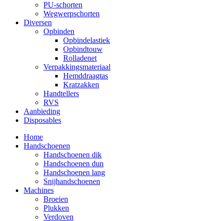
PU-schorten
Wegwerpschorten
Diversen
Opbinden
Opbindelastiek
Opbindtouw
Rolladenet
Verpakkingsmateriaal
Hemddraagtas
Kratzakken
Handtellers
RVS
Aanbieding
Disposables
Home
Handschoenen
Handschoenen dik
Handschoenen dun
Handschoenen lang
Snijhandschoenen
Machines
Broeien
Plukken
Verdoven