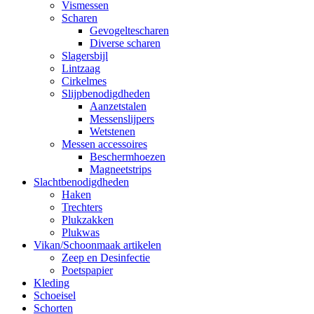
Vismessen
Scharen
Gevogeltescharen
Diverse scharen
Slagersbijl
Lintzaag
Cirkelmes
Slijpbenodigdheden
Aanzetstalen
Messenslijpers
Wetstenen
Messen accessoires
Beschermhoezen
Magneetstrips
Slachtbenodigdheden
Haken
Trechters
Plukzakken
Plukwas
Vikan/Schoonmaak artikelen
Zeep en Desinfectie
Poetspapier
Kleding
Schoeisel
Schorten