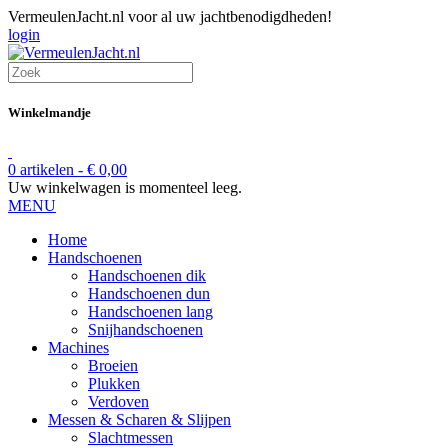
VermeulenJacht.nl voor al uw jachtbenodigdheden!
login
Winkelmandje
0 artikelen -
€
0,00
Uw winkelwagen is momenteel leeg.
MENU
Home
Handschoenen
Handschoenen dik
Handschoenen dun
Handschoenen lang
Snijhandschoenen
Machines
Broeien
Plukken
Verdoven
Messen & Scharen & Slijpen
Slachtmessen