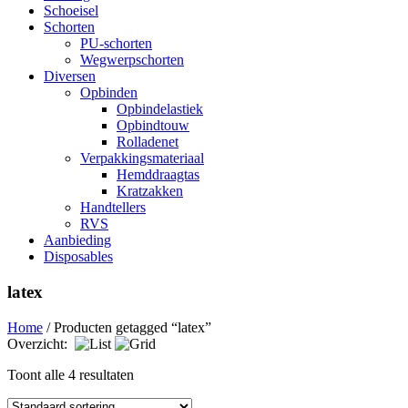
Schoeisel
Schorten
PU-schorten
Wegwerpschorten
Diversen
Opbinden
Opbindelastiek
Opbindtouw
Rolladenet
Verpakkingsmateriaal
Hemddraagtas
Kratzakken
Handtellers
RVS
Aanbieding
Disposables
latex
Home
/ Producten getagged “latex”
Overzicht:
Toont alle 4 resultaten