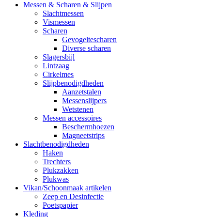
Messen & Scharen & Slijpen
Slachtmessen
Vismessen
Scharen
Gevogeltescharen
Diverse scharen
Slagersbijl
Lintzaag
Cirkelmes
Slijpbenodigdheden
Aanzetstalen
Messenslijpers
Wetstenen
Messen accessoires
Beschermhoezen
Magneetstrips
Slachtbenodigdheden
Haken
Trechters
Plukzakken
Plukwas
Vikan/Schoonmaak artikelen
Zeep en Desinfectie
Poetspapier
Kleding