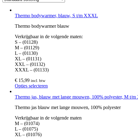
Thermo bodywarmer, blauw, S t/m XXXL
Thermo bodywarmer blauw
Verkrijgbaar in de volgende maten:
S – (01128)
M – (01129)
L – (01130)
XL – (01131)
XXL – (01132)
XXXL – (01133)
€
15,99
incl. btw
Opties selecteren
Thermo jas, blauw met lange mouwen, 100% polyester, M t
Thermo jas blauw met lange mouwen, 100% polyester
Verkrijgbaar in de volgende maten
M – (01074)
L – (01075)
XL – (01076)