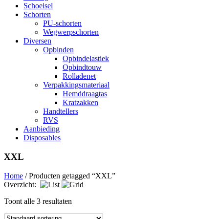
Schoeisel
Schorten
PU-schorten
Wegwerpschorten
Diversen
Opbinden
Opbindelastiek
Opbindtouw
Rolladenet
Verpakkingsmateriaal
Hemddraagtas
Kratzakken
Handtellers
RVS
Aanbieding
Disposables
XXL
Home
/ Producten getagged “XXL”
Overzicht:
Toont alle 3 resultaten