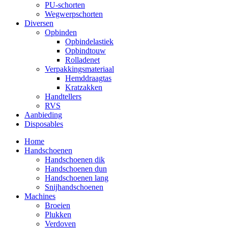
PU-schorten
Wegwerpschorten
Diversen
Opbinden
Opbindelastiek
Opbindtouw
Rolladenet
Verpakkingsmateriaal
Hemddraagtas
Kratzakken
Handtellers
RVS
Aanbieding
Disposables
Home
Handschoenen
Handschoenen dik
Handschoenen dun
Handschoenen lang
Snijhandschoenen
Machines
Broeien
Plukken
Verdoven