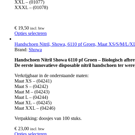
XXL – (01077)
XXXL – (01078)
€
19,50
incl. btw
Opties selecteren
Handschoen Nitril, Showa, 6110 pf Groen, Maat XS/S/M/L/XL
Brand:
Showa
Handschoen Nitril Showa 6110 pf Groen – Biologisch afbr
De eerste innovatieve disposable nitril handschoen te
Verkrijgbaar in de onderstaande maten:
Maat XS – (04241)
Maat S – (04242)
Maat M – (04243)
Maat L – (04244)
Maat XL – (04245)
Maat XXL – (04246)
Verpakking: doosjes van 100 stuks.
€
23,00
incl. btw
Opties selecteren