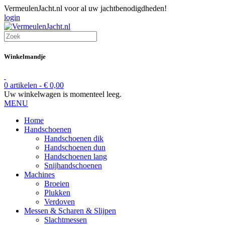
VermeulenJacht.nl voor al uw jachtbenodigdheden!
login
Winkelmandje
0 artikelen -
€
0,00
Uw winkelwagen is momenteel leeg.
MENU
Home
Handschoenen
Handschoenen dik
Handschoenen dun
Handschoenen lang
Snijhandschoenen
Machines
Broeien
Plukken
Verdoven
Messen & Scharen & Slijpen
Slachtmessen