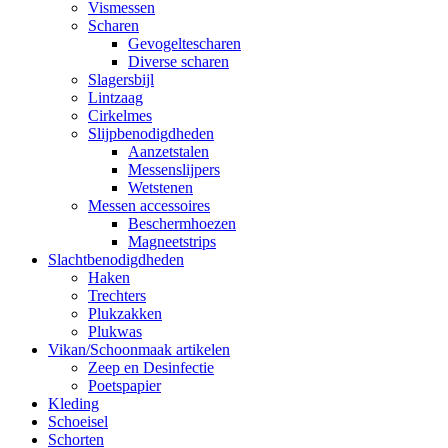
Vismessen
Scharen
Gevogeltescharen
Diverse scharen
Slagersbijl
Lintzaag
Cirkelmes
Slijpbenodigdheden
Aanzetstalen
Messenslijpers
Wetstenen
Messen accessoires
Beschermhoezen
Magneetstrips
Slachtbenodigdheden
Haken
Trechters
Plukzakken
Plukwas
Vikan/Schoonmaak artikelen
Zeep en Desinfectie
Poetspapier
Kleding
Schoeisel
Schorten