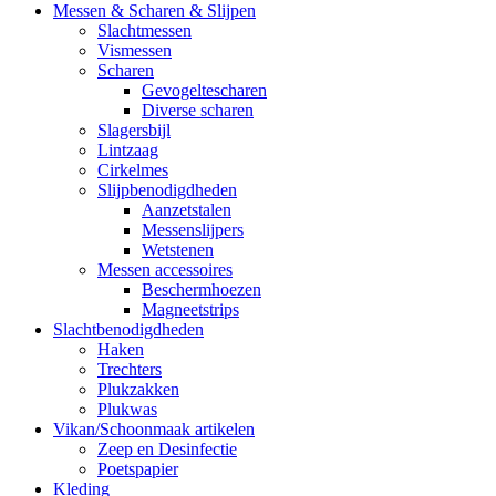
Messen & Scharen & Slijpen
Slachtmessen
Vismessen
Scharen
Gevogeltescharen
Diverse scharen
Slagersbijl
Lintzaag
Cirkelmes
Slijpbenodigdheden
Aanzetstalen
Messenslijpers
Wetstenen
Messen accessoires
Beschermhoezen
Magneetstrips
Slachtbenodigdheden
Haken
Trechters
Plukzakken
Plukwas
Vikan/Schoonmaak artikelen
Zeep en Desinfectie
Poetspapier
Kleding