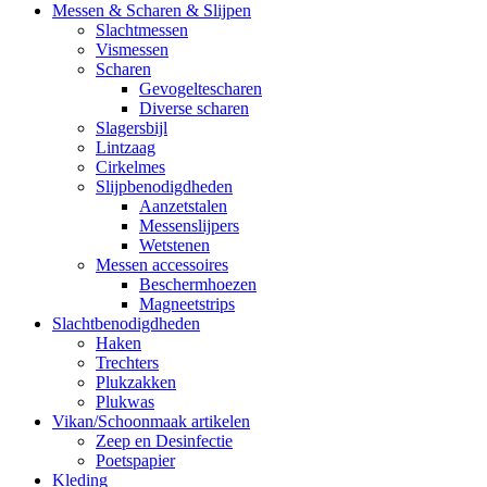
Messen & Scharen & Slijpen
Slachtmessen
Vismessen
Scharen
Gevogeltescharen
Diverse scharen
Slagersbijl
Lintzaag
Cirkelmes
Slijpbenodigdheden
Aanzetstalen
Messenslijpers
Wetstenen
Messen accessoires
Beschermhoezen
Magneetstrips
Slachtbenodigdheden
Haken
Trechters
Plukzakken
Plukwas
Vikan/Schoonmaak artikelen
Zeep en Desinfectie
Poetspapier
Kleding