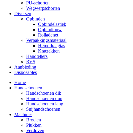
PU-schorten
Wegwerpschorten
Diversen
Opbinden
Opbindelastiek
Opbindtouw
Rolladenet
Verpakkingsmateriaal
Hemddraagtas
Kratzakken
Handtellers
RVS
Aanbieding
Disposables
Home
Handschoenen
Handschoenen dik
Handschoenen dun
Handschoenen lang
Snijhandschoenen
Machines
Broeien
Plukken
Verdoven