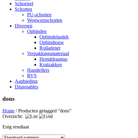
Schoeisel
Schorten
PU-schorten
Wegwerpschorten
Diversen
Opbinden
Opbindelastiek
Opbindtouw
Rolladenet
Verpakkingsmateriaal
Hemddraagtas
Kratzakken
Handtellers
RVS
Aanbieding
Disposables
dons
Home
/ Producten getagged “dons”
Overzicht:
Enig resultaat