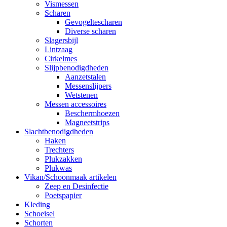
Vismessen
Scharen
Gevogeltescharen
Diverse scharen
Slagersbijl
Lintzaag
Cirkelmes
Slijpbenodigdheden
Aanzetstalen
Messenslijpers
Wetstenen
Messen accessoires
Beschermhoezen
Magneetstrips
Slachtbenodigdheden
Haken
Trechters
Plukzakken
Plukwas
Vikan/Schoonmaak artikelen
Zeep en Desinfectie
Poetspapier
Kleding
Schoeisel
Schorten