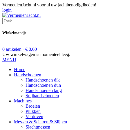
VermeulenJacht.nl voor al uw jachtbenodigdheden!
login
Winkelmandje
0 artikelen -
€
0,00
Uw winkelwagen is momenteel leeg.
MENU
Home
Handschoenen
Handschoenen dik
Handschoenen dun
Handschoenen lang
Snijhandschoenen
Machines
Broeien
Plukken
Verdoven
Messen & Scharen & Slijpen
Slachtmessen