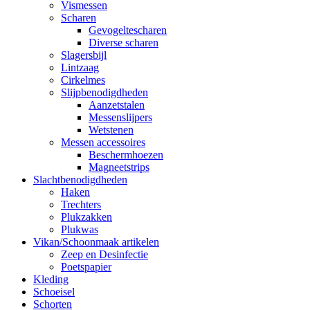
Vismessen
Scharen
Gevogeltescharen
Diverse scharen
Slagersbijl
Lintzaag
Cirkelmes
Slijpbenodigdheden
Aanzetstalen
Messenslijpers
Wetstenen
Messen accessoires
Beschermhoezen
Magneetstrips
Slachtbenodigdheden
Haken
Trechters
Plukzakken
Plukwas
Vikan/Schoonmaak artikelen
Zeep en Desinfectie
Poetspapier
Kleding
Schoeisel
Schorten