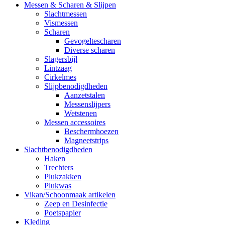
Messen & Scharen & Slijpen
Slachtmessen
Vismessen
Scharen
Gevogeltescharen
Diverse scharen
Slagersbijl
Lintzaag
Cirkelmes
Slijpbenodigdheden
Aanzetstalen
Messenslijpers
Wetstenen
Messen accessoires
Beschermhoezen
Magneetstrips
Slachtbenodigdheden
Haken
Trechters
Plukzakken
Plukwas
Vikan/Schoonmaak artikelen
Zeep en Desinfectie
Poetspapier
Kleding