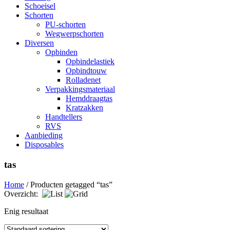
Schoeisel
Schorten
PU-schorten
Wegwerpschorten
Diversen
Opbinden
Opbindelastiek
Opbindtouw
Rolladenet
Verpakkingsmateriaal
Hemddraagtas
Kratzakken
Handtellers
RVS
Aanbieding
Disposables
tas
Home
/ Producten getagged “tas”
Overzicht:
Enig resultaat