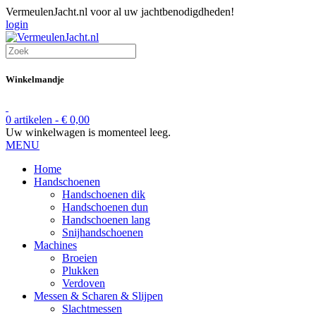
VermeulenJacht.nl voor al uw jachtbenodigdheden!
login
Winkelmandje
0 artikelen -
€
0,00
Uw winkelwagen is momenteel leeg.
MENU
Home
Handschoenen
Handschoenen dik
Handschoenen dun
Handschoenen lang
Snijhandschoenen
Machines
Broeien
Plukken
Verdoven
Messen & Scharen & Slijpen
Slachtmessen