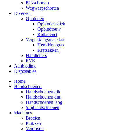
PU-schorten
Wegwerpschorten
Diversen
Opbinden
Opbindelastiek
Opbindtouw
Rolladenet
Verpakkingsmateriaal
Hemddraagtas
Kratzakken
Handtellers
RVS
Aanbieding
Disposables
Home
Handschoenen
Handschoenen dik
Handschoenen dun
Handschoenen lang
Snijhandschoenen
Machines
Broeien
Plukken
Verdoven