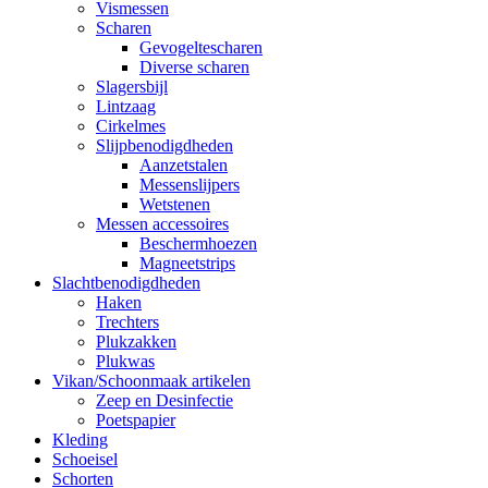
Vismessen
Scharen
Gevogeltescharen
Diverse scharen
Slagersbijl
Lintzaag
Cirkelmes
Slijpbenodigdheden
Aanzetstalen
Messenslijpers
Wetstenen
Messen accessoires
Beschermhoezen
Magneetstrips
Slachtbenodigdheden
Haken
Trechters
Plukzakken
Plukwas
Vikan/Schoonmaak artikelen
Zeep en Desinfectie
Poetspapier
Kleding
Schoeisel
Schorten