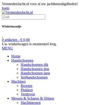
VermeulenJacht.nl voor al uw jachtbenodigdheden!
login
Winkelmandje
0 artikelen -
€
0,00
Uw winkelwagen is momenteel leeg.
MENU
Home
Handschoenen
Handschoenen dik
Handschoenen dun
Handschoenen lang
Snijhandschoenen
Machines
Broeien
Plukken
Verdoven
Messen & Scharen & Slijpen
Slachtmessen