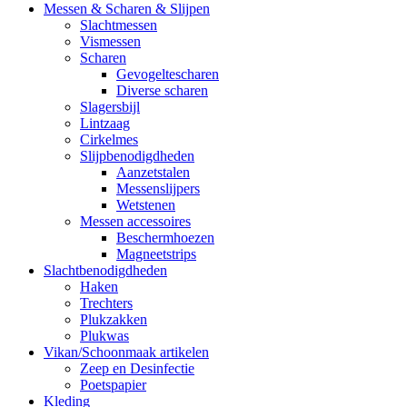
Messen & Scharen & Slijpen
Slachtmessen
Vismessen
Scharen
Gevogeltescharen
Diverse scharen
Slagersbijl
Lintzaag
Cirkelmes
Slijpbenodigdheden
Aanzetstalen
Messenslijpers
Wetstenen
Messen accessoires
Beschermhoezen
Magneetstrips
Slachtbenodigdheden
Haken
Trechters
Plukzakken
Plukwas
Vikan/Schoonmaak artikelen
Zeep en Desinfectie
Poetspapier
Kleding