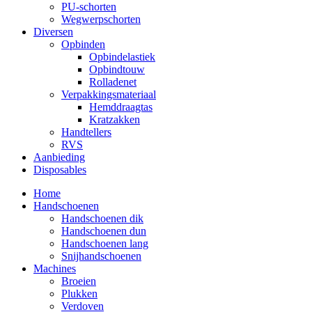
PU-schorten
Wegwerpschorten
Diversen
Opbinden
Opbindelastiek
Opbindtouw
Rolladenet
Verpakkingsmateriaal
Hemddraagtas
Kratzakken
Handtellers
RVS
Aanbieding
Disposables
Home
Handschoenen
Handschoenen dik
Handschoenen dun
Handschoenen lang
Snijhandschoenen
Machines
Broeien
Plukken
Verdoven