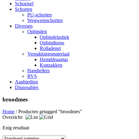
Schoeisel
Schorten
PU-schorten
Wegwerpschorten
Diversen
Opbinden
Opbindelastiek
Opbindtouw
Rolladenet
Verpakkingsmateriaal
Hemddraagtas
Kratzakken
Handtellers
RVS
Aanbieding
Disposables
broodmes
Home
/ Producten getagged “broodmes”
Overzicht:
Enig resultaat