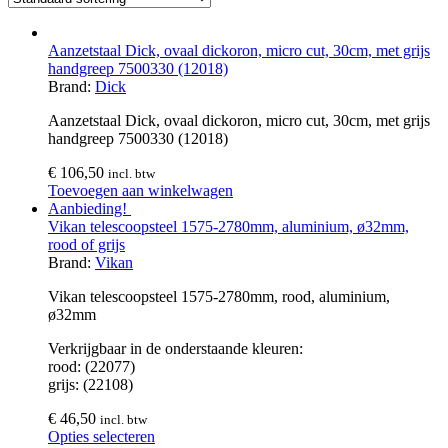
Aanzetstaal Dick, ovaal dickoron, micro cut, 30cm, met grijs
handgreep 7500330 (12018)
Brand:
Dick
Aanzetstaal Dick, ovaal dickoron, micro cut, 30cm, met grijs
handgreep 7500330 (12018)
€
106,50
incl. btw
Toevoegen aan winkelwagen
Aanbieding!
Vikan telescoopsteel 1575-2780mm, aluminium, ø32mm,
rood of grijs
Brand:
Vikan
Vikan telescoopsteel 1575-2780mm, rood, aluminium,
ø32mm
Verkrijgbaar in de onderstaande kleuren:
rood: (22077)
grijs: (22108)
€
46,50
incl. btw
Opties selecteren