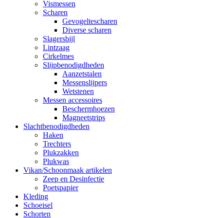
Vismessen
Scharen
Gevogeltescharen
Diverse scharen
Slagersbijl
Lintzaag
Cirkelmes
Slijpbenodigdheden
Aanzetstalen
Messenslijpers
Wetstenen
Messen accessoires
Beschermhoezen
Magneetstrips
Slachtbenodigdheden
Haken
Trechters
Plukzakken
Plukwas
Vikan/Schoonmaak artikelen
Zeep en Desinfectie
Poetspapier
Kleding
Schoeisel
Schorten