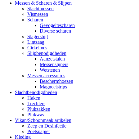
Messen & Scharen & Slijpen
Slachtmessen
Vismessen
Scharen
Gevogeltescharen
Diverse scharen
Slagersbijl
Lintzaag
Cirkelmes
Slijpbenodigdheden
Aanzetstalen
Messenslijpers
Wetstenen
Messen accessoires
Beschermhoezen
Magneetstrips
Slachtbenodigdheden
Haken
Trechters
Plukzakken
Plukwas
Vikan/Schoonmaak artikelen
Zeep en Desinfectie
Poetspapier
Kleding