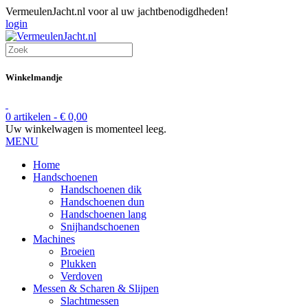
VermeulenJacht.nl voor al uw jachtbenodigdheden!
login
Winkelmandje
0 artikelen -
€
0,00
Uw winkelwagen is momenteel leeg.
MENU
Home
Handschoenen
Handschoenen dik
Handschoenen dun
Handschoenen lang
Snijhandschoenen
Machines
Broeien
Plukken
Verdoven
Messen & Scharen & Slijpen
Slachtmessen