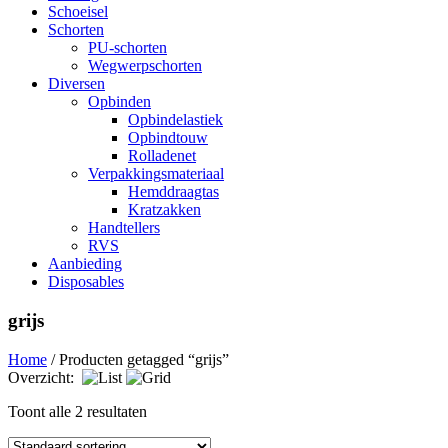
Schoeisel
Schorten
PU-schorten
Wegwerpschorten
Diversen
Opbinden
Opbindelastiek
Opbindtouw
Rolladenet
Verpakkingsmateriaal
Hemddraagtas
Kratzakken
Handtellers
RVS
Aanbieding
Disposables
grijs
Home
/ Producten getagged “grijs”
Overzicht:
Toont alle 2 resultaten