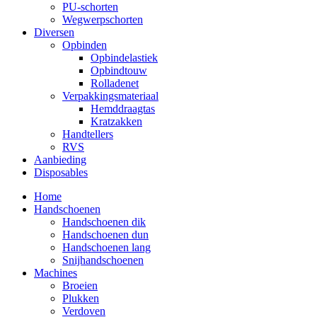
PU-schorten
Wegwerpschorten
Diversen
Opbinden
Opbindelastiek
Opbindtouw
Rolladenet
Verpakkingsmateriaal
Hemddraagtas
Kratzakken
Handtellers
RVS
Aanbieding
Disposables
Home
Handschoenen
Handschoenen dik
Handschoenen dun
Handschoenen lang
Snijhandschoenen
Machines
Broeien
Plukken
Verdoven