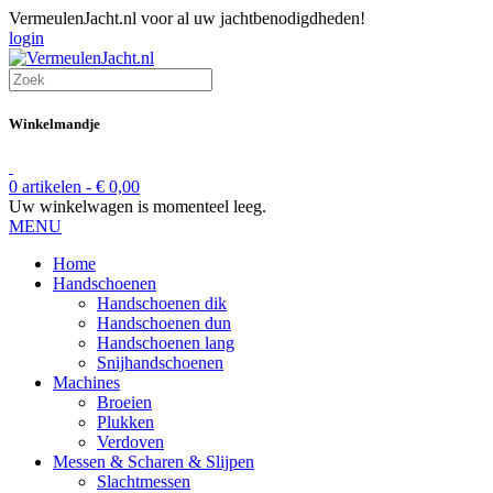
VermeulenJacht.nl voor al uw jachtbenodigdheden!
login
Winkelmandje
0 artikelen -
€
0,00
Uw winkelwagen is momenteel leeg.
MENU
Home
Handschoenen
Handschoenen dik
Handschoenen dun
Handschoenen lang
Snijhandschoenen
Machines
Broeien
Plukken
Verdoven
Messen & Scharen & Slijpen
Slachtmessen