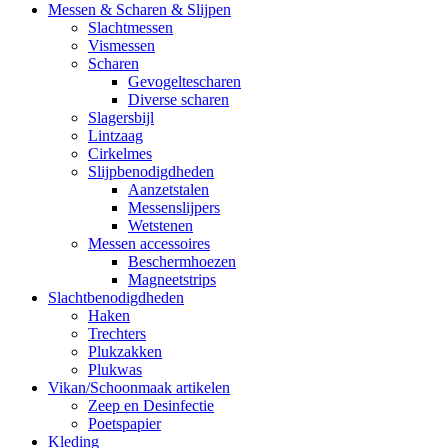
Messen & Scharen & Slijpen
Slachtmessen
Vismessen
Scharen
Gevogeltescharen
Diverse scharen
Slagersbijl
Lintzaag
Cirkelmes
Slijpbenodigdheden
Aanzetstalen
Messenslijpers
Wetstenen
Messen accessoires
Beschermhoezen
Magneetstrips
Slachtbenodigdheden
Haken
Trechters
Plukzakken
Plukwas
Vikan/Schoonmaak artikelen
Zeep en Desinfectie
Poetspapier
Kleding