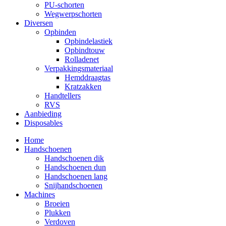
PU-schorten
Wegwerpschorten
Diversen
Opbinden
Opbindelastiek
Opbindtouw
Rolladenet
Verpakkingsmateriaal
Hemddraagtas
Kratzakken
Handtellers
RVS
Aanbieding
Disposables
Home
Handschoenen
Handschoenen dik
Handschoenen dun
Handschoenen lang
Snijhandschoenen
Machines
Broeien
Plukken
Verdoven