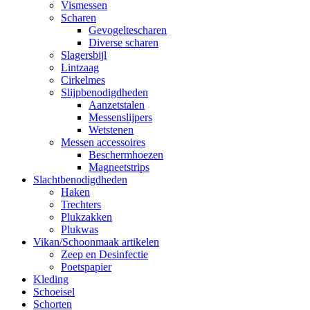
Vismessen
Scharen
Gevogeltescharen
Diverse scharen
Slagersbijl
Lintzaag
Cirkelmes
Slijpbenodigdheden
Aanzetstalen
Messenslijpers
Wetstenen
Messen accessoires
Beschermhoezen
Magneetstrips
Slachtbenodigdheden
Haken
Trechters
Plukzakken
Plukwas
Vikan/Schoonmaak artikelen
Zeep en Desinfectie
Poetspapier
Kleding
Schoeisel
Schorten