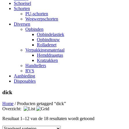
Schoeisel
Schorten
PU-schorten
Wegwerpschorten
Diversen
Opbinden
Opbindelastiek
Opbindtouw
Rolladenet
Verpakkingsmateriaal
Hemddraagtas
Kratzakken
Handtellers
RVS
Aanbieding
Disposables
dick
Home
/ Producten getagged “dick”
Overzicht:
Resultaat 1–12 van de 18 resultaten wordt getoond