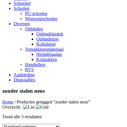
Schoeisel
Schorten
PU-schorten
Wegwerpschorten
Diversen
Opbinden
Opbindelastiek
Opbindtouw
Rolladenet
Verpakkingsmateriaal
Hemddraagtas
Kratzakken
Handtellers
RVS
Aanbieding
Disposables
zonder stalen neus
Home
/ Producten getagged “zonder stalen neus”
Overzicht:
Toont alle 3 resultaten