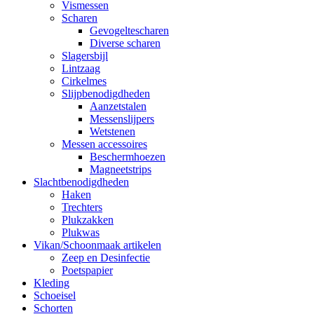
Vismessen
Scharen
Gevogeltescharen
Diverse scharen
Slagersbijl
Lintzaag
Cirkelmes
Slijpbenodigdheden
Aanzetstalen
Messenslijpers
Wetstenen
Messen accessoires
Beschermhoezen
Magneetstrips
Slachtbenodigdheden
Haken
Trechters
Plukzakken
Plukwas
Vikan/Schoonmaak artikelen
Zeep en Desinfectie
Poetspapier
Kleding
Schoeisel
Schorten