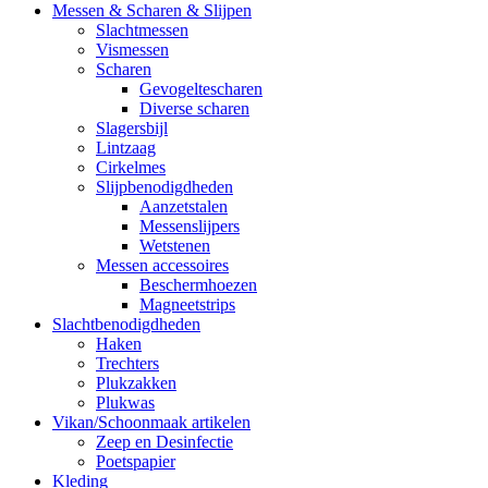
Messen & Scharen & Slijpen
Slachtmessen
Vismessen
Scharen
Gevogeltescharen
Diverse scharen
Slagersbijl
Lintzaag
Cirkelmes
Slijpbenodigdheden
Aanzetstalen
Messenslijpers
Wetstenen
Messen accessoires
Beschermhoezen
Magneetstrips
Slachtbenodigdheden
Haken
Trechters
Plukzakken
Plukwas
Vikan/Schoonmaak artikelen
Zeep en Desinfectie
Poetspapier
Kleding