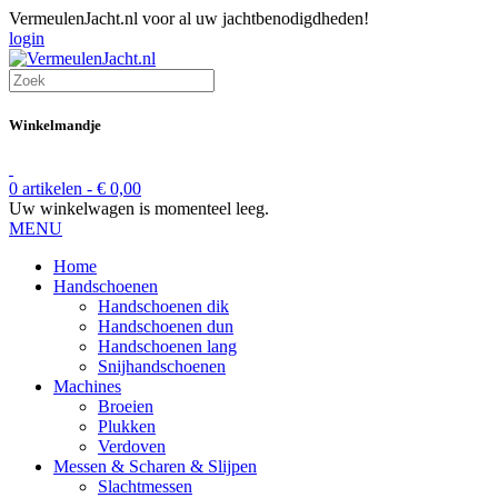
VermeulenJacht.nl voor al uw jachtbenodigdheden!
login
Winkelmandje
0 artikelen -
€
0,00
Uw winkelwagen is momenteel leeg.
MENU
Home
Handschoenen
Handschoenen dik
Handschoenen dun
Handschoenen lang
Snijhandschoenen
Machines
Broeien
Plukken
Verdoven
Messen & Scharen & Slijpen
Slachtmessen