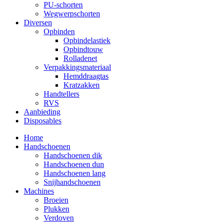
PU-schorten
Wegwerpschorten
Diversen
Opbinden
Opbindelastiek
Opbindtouw
Rolladenet
Verpakkingsmateriaal
Hemddraagtas
Kratzakken
Handtellers
RVS
Aanbieding
Disposables
Home
Handschoenen
Handschoenen dik
Handschoenen dun
Handschoenen lang
Snijhandschoenen
Machines
Broeien
Plukken
Verdoven