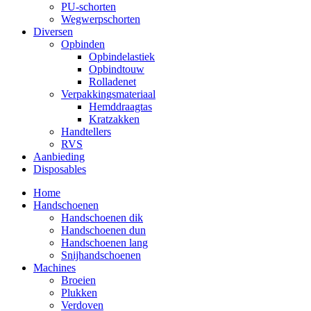
PU-schorten
Wegwerpschorten
Diversen
Opbinden
Opbindelastiek
Opbindtouw
Rolladenet
Verpakkingsmateriaal
Hemddraagtas
Kratzakken
Handtellers
RVS
Aanbieding
Disposables
Home
Handschoenen
Handschoenen dik
Handschoenen dun
Handschoenen lang
Snijhandschoenen
Machines
Broeien
Plukken
Verdoven