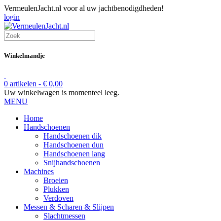
VermeulenJacht.nl voor al uw jachtbenodigdheden!
login
Winkelmandje
0 artikelen -
€
0,00
Uw winkelwagen is momenteel leeg.
MENU
Home
Handschoenen
Handschoenen dik
Handschoenen dun
Handschoenen lang
Snijhandschoenen
Machines
Broeien
Plukken
Verdoven
Messen & Scharen & Slijpen
Slachtmessen