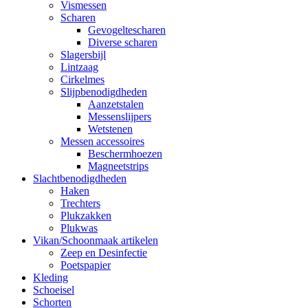
Vismessen
Scharen
Gevogeltescharen
Diverse scharen
Slagersbijl
Lintzaag
Cirkelmes
Slijpbenodigdheden
Aanzetstalen
Messenslijpers
Wetstenen
Messen accessoires
Beschermhoezen
Magneetstrips
Slachtbenodigdheden
Haken
Trechters
Plukzakken
Plukwas
Vikan/Schoonmaak artikelen
Zeep en Desinfectie
Poetspapier
Kleding
Schoeisel
Schorten