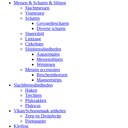
Messen & Scharen & Slijpen
Slachtmessen
Vismessen
Scharen
Gevogeltescharen
Diverse scharen
Slagersbijl
Lintzaag
Cirkelmes
Slijpbenodigdheden
Aanzetstalen
Messenslijpers
Wetstenen
Messen accessoires
Beschermhoezen
Magneetstrips
Slachtbenodigdheden
Haken
Trechters
Plukzakken
Plukwas
Vikan/Schoonmaak artikelen
Zeep en Desinfectie
Poetspapier
Kleding