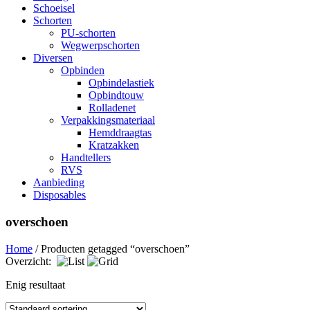
Schoeisel
Schorten
PU-schorten
Wegwerpschorten
Diversen
Opbinden
Opbindelastiek
Opbindtouw
Rolladenet
Verpakkingsmateriaal
Hemddraagtas
Kratzakken
Handtellers
RVS
Aanbieding
Disposables
overschoen
Home
/ Producten getagged “overschoen”
Overzicht:
Enig resultaat