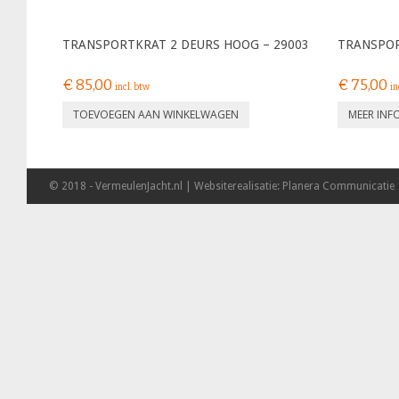
TRANSPORTKRAT 2 DEURS HOOG – 29003
TRANSPOR
€
85,00
€
75,00
incl. btw
in
TOEVOEGEN AAN WINKELWAGEN
MEER INF
© 2018 - VermeulenJacht.nl | Websiterealisatie: Planera Communicatie