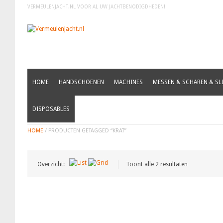
VERMEULENJACHT.NL VOOR AL UW JACHTBENODIGDHEDEN!
HOME
HANDSCHOENEN
MACHINES
MESSEN & SCHAREN & SLI
KRAT
DISPOSABLES
HOME
/ PRODUCTEN GETAGGED “KRAT”
Overzicht:
Toont alle 2 resultaten