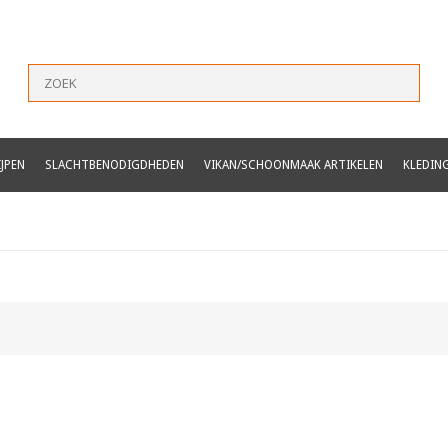
JPEN
SLACHTBENODIGDHEDEN
VIKAN/SCHOONMAAK ARTIKELEN
KLEDIN