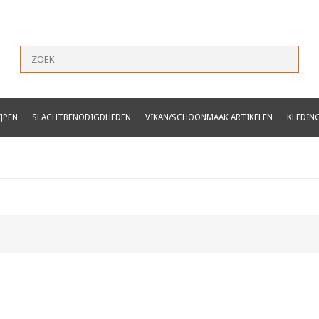
JPEN
SLACHTBENODIGDHEDEN
VIKAN/SCHOONMAAK ARTIKELEN
KLEDIN