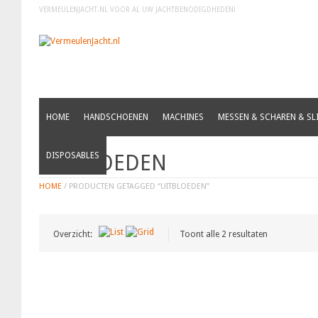
VERMEULENJACHT.NL VOOR AL UW JACHTBENODIGDHEDEN!
HOME
HANDSCHOENEN
MACHINES
MESSEN & SCHAREN & SLI
UITBLOEDEN
DISPOSABLES
HOME
/ PRODUCTEN GETAGGED “UITBLOEDEN”
Overzicht:
Toont alle 2 resultaten