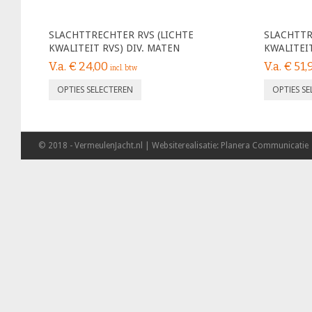
SLACHTTRECHTER RVS (LICHTE
SLACHTTR
KWALITEIT RVS) DIV. MATEN
KWALITEIT
V.a.
€
24,00
V.a.
€
51,
incl. btw
OPTIES SELECTEREN
OPTIES S
© 2018 - VermeulenJacht.nl | Websiterealisatie: Planera Communicatie