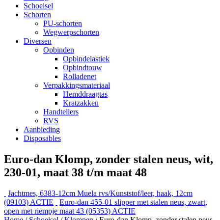
Schoeisel
Schorten
PU-schorten
Wegwerpschorten
Diversen
Opbinden
Opbindelastiek
Opbindtouw
Rolladenet
Verpakkingsmateriaal
Hemddraagtas
Kratzakken
Handtellers
RVS
Aanbieding
Disposables
Euro-dan Klomp, zonder stalen neus, wit,
230-01, maat 38 t/m maat 48
Jachtmes, 6383-12cm Muela rvs/Kunststof/leer, haak, 12cm
(09103) ACTIE
Euro-dan 455-01 slipper met stalen neus, zwart,
open met riempje maat 43 (05353) ACTIE
Home
/
Schoeisel
/
Klompen
/ Euro-dan Klomp, zonder stalen neus,