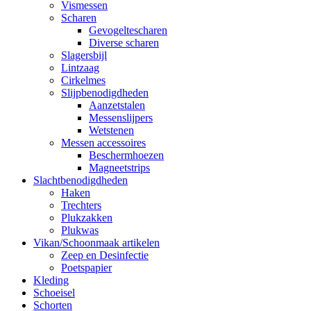
Vismessen
Scharen
Gevogeltescharen
Diverse scharen
Slagersbijl
Lintzaag
Cirkelmes
Slijpbenodigdheden
Aanzetstalen
Messenslijpers
Wetstenen
Messen accessoires
Beschermhoezen
Magneetstrips
Slachtbenodigdheden
Haken
Trechters
Plukzakken
Plukwas
Vikan/Schoonmaak artikelen
Zeep en Desinfectie
Poetspapier
Kleding
Schoeisel
Schorten