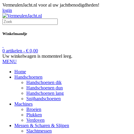
VermeulenJacht.nl voor al uw jachtbenodigdheden!
login
Winkelmandje
0 artikelen -
€
0,00
Uw winkelwagen is momenteel leeg.
MENU
Home
Handschoenen
Handschoenen dik
Handschoenen dun
Handschoenen lang
Snijhandschoenen
Machines
Broeien
Plukken
Verdoven
Messen & Scharen & Slijpen
Slachtmessen