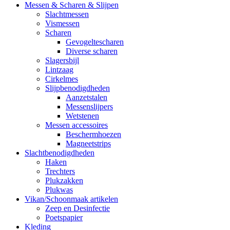
Messen & Scharen & Slijpen
Slachtmessen
Vismessen
Scharen
Gevogeltescharen
Diverse scharen
Slagersbijl
Lintzaag
Cirkelmes
Slijpbenodigdheden
Aanzetstalen
Messenslijpers
Wetstenen
Messen accessoires
Beschermhoezen
Magneetstrips
Slachtbenodigdheden
Haken
Trechters
Plukzakken
Plukwas
Vikan/Schoonmaak artikelen
Zeep en Desinfectie
Poetspapier
Kleding