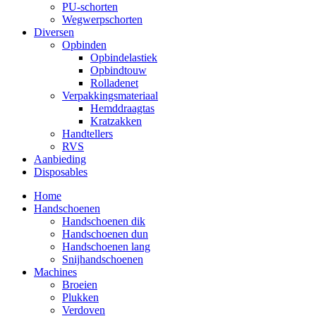
PU-schorten
Wegwerpschorten
Diversen
Opbinden
Opbindelastiek
Opbindtouw
Rolladenet
Verpakkingsmateriaal
Hemddraagtas
Kratzakken
Handtellers
RVS
Aanbieding
Disposables
Home
Handschoenen
Handschoenen dik
Handschoenen dun
Handschoenen lang
Snijhandschoenen
Machines
Broeien
Plukken
Verdoven