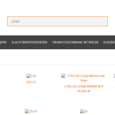
JPEN
SLACHTBENODIGDHEDEN
VIKAN/SCHOONMAAK ARTIKELEN
KLEDIN
230
(1)
270X120 (2X6)X480MM WIT
KLEIN
(4)