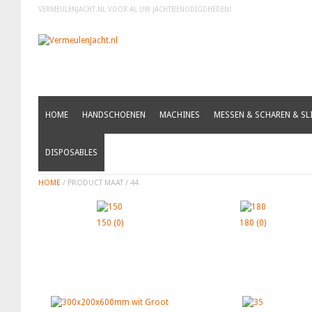
VERMEULENJACHT.NL VOOR AL UW JACHTBENODIGDHEDEN!
HOME
HANDSCHOENEN
MACHINES
MESSEN & SCHAREN & SLI
44
DISPOSABLES
HOME
/ PRODUCT MAAT / 44
150
(0)
180
(0)