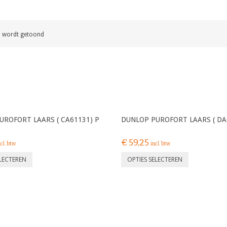
en wordt getoond
UROFORT LAARS ( CA61131) P
DUNLOP PUROFORT LAARS ( DA
€
59,25
ncl. btw
incl. btw
ELECTEREN
OPTIES SELECTEREN