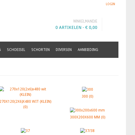
LOGIN
WINKELMANDJE
0 ARTIKELEN -
€
0,00
G
SCHOEISEL
SCHORTEN
DIVERSEN
AANBIEDING
300
(0)
270X120(2X6)X480 WIT (KLEIN)
(0)
300X200X600 MM
(0)