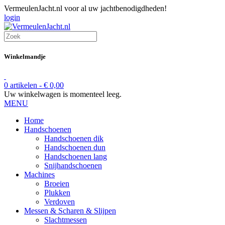
VermeulenJacht.nl voor al uw jachtbenodigdheden!
login
Winkelmandje
0 artikelen -
€
0,00
Uw winkelwagen is momenteel leeg.
MENU
Home
Handschoenen
Handschoenen dik
Handschoenen dun
Handschoenen lang
Snijhandschoenen
Machines
Broeien
Plukken
Verdoven
Messen & Scharen & Slijpen
Slachtmessen