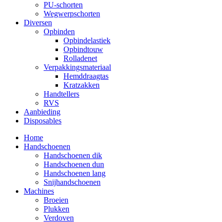
PU-schorten
Wegwerpschorten
Diversen
Opbinden
Opbindelastiek
Opbindtouw
Rolladenet
Verpakkingsmateriaal
Hemddraagtas
Kratzakken
Handtellers
RVS
Aanbieding
Disposables
Home
Handschoenen
Handschoenen dik
Handschoenen dun
Handschoenen lang
Snijhandschoenen
Machines
Broeien
Plukken
Verdoven