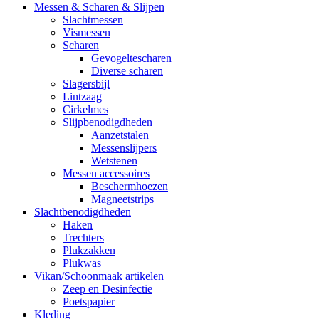
Messen & Scharen & Slijpen
Slachtmessen
Vismessen
Scharen
Gevogeltescharen
Diverse scharen
Slagersbijl
Lintzaag
Cirkelmes
Slijpbenodigdheden
Aanzetstalen
Messenslijpers
Wetstenen
Messen accessoires
Beschermhoezen
Magneetstrips
Slachtbenodigdheden
Haken
Trechters
Plukzakken
Plukwas
Vikan/Schoonmaak artikelen
Zeep en Desinfectie
Poetspapier
Kleding