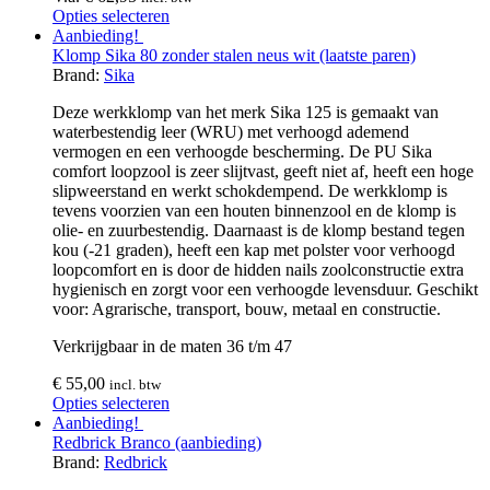
Opties selecteren
Aanbieding!
Klomp Sika 80 zonder stalen neus wit (laatste paren)
Brand:
Sika
Deze werkklomp van het merk Sika 125 is gemaakt van
waterbestendig leer (WRU) met verhoogd ademend
vermogen en een verhoogde bescherming. De PU Sika
comfort loopzool is zeer slijtvast, geeft niet af, heeft een hoge
slipweerstand en werkt schokdempend. De werkklomp is
tevens voorzien van een houten binnenzool en de klomp is
olie- en zuurbestendig. Daarnaast is de klomp bestand tegen
kou (-21 graden), heeft een kap met polster voor verhoogd
loopcomfort en is door de hidden nails zoolconstructie extra
hygienisch en zorgt voor een verhoogde levensduur. Geschikt
voor: Agrarische, transport, bouw, metaal en constructie.
Verkrijgbaar in de maten 36 t/m 47
€
55,00
incl. btw
Opties selecteren
Aanbieding!
Redbrick Branco (aanbieding)
Brand:
Redbrick