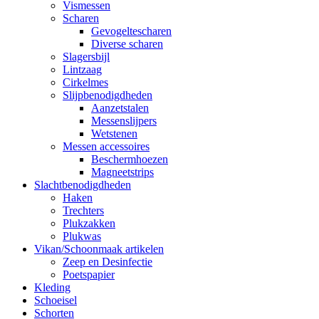
Vismessen
Scharen
Gevogeltescharen
Diverse scharen
Slagersbijl
Lintzaag
Cirkelmes
Slijpbenodigdheden
Aanzetstalen
Messenslijpers
Wetstenen
Messen accessoires
Beschermhoezen
Magneetstrips
Slachtbenodigdheden
Haken
Trechters
Plukzakken
Plukwas
Vikan/Schoonmaak artikelen
Zeep en Desinfectie
Poetspapier
Kleding
Schoeisel
Schorten