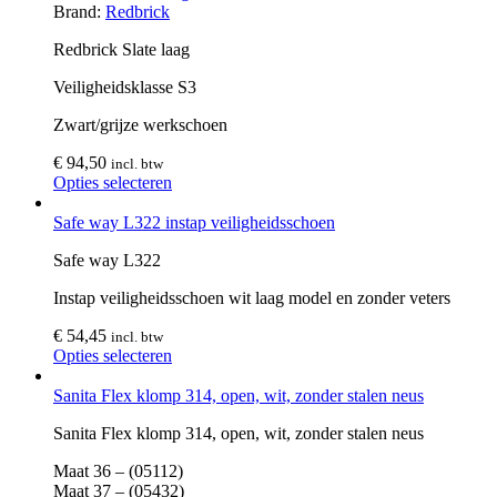
Brand:
Redbrick
Redbrick Slate laag
Veiligheidsklasse S3
Zwart/grijze werkschoen
€
94,50
incl. btw
Opties selecteren
Safe way L322 instap veiligheidsschoen
Safe way L322
Instap veiligheidsschoen wit laag model en zonder veters
€
54,45
incl. btw
Opties selecteren
Sanita Flex klomp 314, open, wit, zonder stalen neus
Sanita Flex klomp 314, open, wit, zonder stalen neus
Maat 36 – (05112)
Maat 37 – (05432)