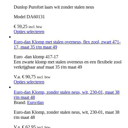
Dunlop Purofort laars wit zonder stalen neus
Model DA60131
€
59,25
incl. btw
Opties selecteren
Euro-dan Klomp met stalen overneus, flex zool, zwart 471-
17, maat 35 t/m maat 49
Euro -dan klomp 417-17
Een zwarte klomp met stalen overneus en een flexibele zool
verkrijgbaar anaf maat 35 t/m maat 49
V.a.
€
90,75
incl. btw
Opties selecteren
Euro-dan Klomp, zonder stalen neus, wit, 230-01, maat 38
t/m maat 48
Brand:
Euro/dan
Euro-dan Klomp, zonder stalen neus, wit, 230-01, maat 38
t/m maat 48
V.a.
€
62,95
incl. btw