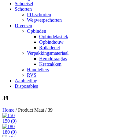
Schoeisel
Schorten
PU-schorten
Wegwerpschorten
Diversen
Opbinden
Opbindelastiek
Opbindtouw
Rolladenet
Verpakkingsmateriaal
Hemddraagtas
Kratzakken
Handtellers
RVS
Aanbieding
Disposables
39
Home
/ Product Maat / 39
150
(0)
180
(0)