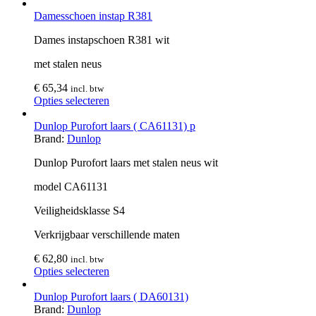
Damesschoen instap R381
Dames instapschoen R381 wit
met stalen neus
€
65,34
incl. btw
Opties selecteren
Dunlop Purofort laars ( CA61131) p
Brand:
Dunlop
Dunlop Purofort laars met stalen neus wit
model CA61131
Veiligheidsklasse S4
Verkrijgbaar verschillende maten
€
62,80
incl. btw
Opties selecteren
Dunlop Purofort laars ( DA60131)
Brand:
Dunlop