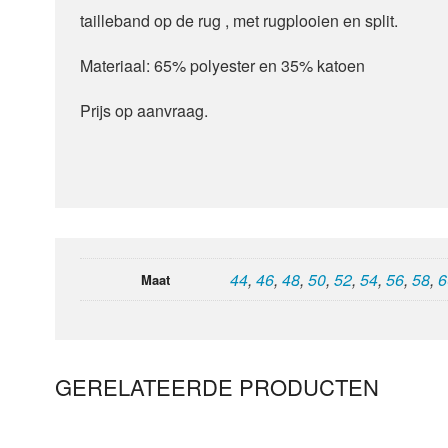
tailleband op de rug , met rugplooien en split.
Materiaal: 65% polyester en 35% katoen
Prijs op aanvraag.
44
,
46
,
48
,
50
,
52
,
54
,
56
,
58
,
6
Maat
GERELATEERDE PRODUCTEN