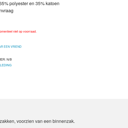
 65% polyester en 35% katoen
anvraag
momenteel niet op voorraad.
AR EEN VRIEND
MER:
N/B
LEDING
jzakken, voorzien van een binnenzak.