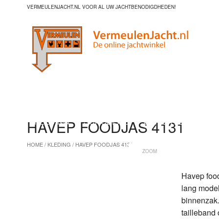
VERMEULENJACHT.NL VOOR AL UW JACHTBENODIGDHEDEN!
HOME
HANDSCHOENEN
MACHINES
M
KLEDING
SCHOEISEL
SCHORTEN
DIV
HAVEP FOODJAS 4131
HOME
/
KLEDING
/ HAVEP FOODJAS 4131
ZOOM
Havep foo
lang model
binnenzak
tailleband 