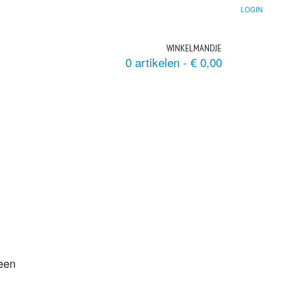
LOGIN
WINKELMANDJE
0 artikelen -
€
0,00
DEN
VIKAN/SCHOONMAAK ARTIKELEN
 een