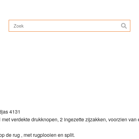
ESSEN & SCHAREN & SLIJPEN
SLACHTBENODIGDHE
ERSEN
AANBIEDING
DISPOSABLES
djas 4131
 met verdekte drukknopen, 2 ingezette zijzakken, voorzien van
.
op de rug , met rugplooien en split.