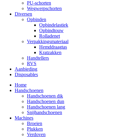
PU-schorten
Wegwerpschorten
Diversen
Opbinden
Opbindelastiek
Opbindtouw
Rolladenet
Verpakkingsmateriaal
Hemddraagtas
Kratzakken
Handtellers
RVS
Aanbieding
Disposables
Home
Handschoenen
Handschoenen dik
Handschoenen dun
Handschoenen lang
Snijhandschoenen
Machines
Broeien
Plukken
Verdoven