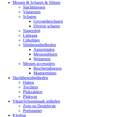
Messen & Scharen & Slijpen
Slachtmessen
Vismessen
Scharen
Gevogeltescharen
Diverse scharen
Slagersbijl
Lintzaag
Cirkelmes
Slijpbenodigdheden
Aanzetstalen
Messenslijpers
Wetstenen
Messen accessoires
Beschermhoezen
Magneetstrips
Slachtbenodigdheden
Haken
Trechters
Plukzakken
Plukwas
Vikan/Schoonmaak artikelen
Zeep en Desinfectie
Poetspapier
Kleding