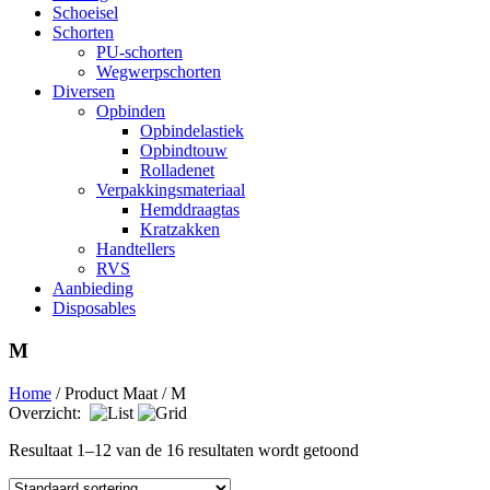
Schoeisel
Schorten
PU-schorten
Wegwerpschorten
Diversen
Opbinden
Opbindelastiek
Opbindtouw
Rolladenet
Verpakkingsmateriaal
Hemddraagtas
Kratzakken
Handtellers
RVS
Aanbieding
Disposables
M
Home
/ Product Maat / M
Overzicht:
Resultaat 1–12 van de 16 resultaten wordt getoond