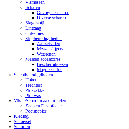
Vismessen
Scharen
Gevogeltescharen
Diverse scharen
Slagersbijl
Lintzaag
Cirkelmes
Slijpbenodigdheden
Aanzetstalen
Messenslijpers
Wetstenen
Messen accessoires
Beschermhoezen
Magneetstrips
Slachtbenodigdheden
Haken
Trechters
Plukzakken
Plukwas
Vikan/Schoonmaak artikelen
Zeep en Desinfectie
Poetspapier
Kleding
Schoeisel
Schorten