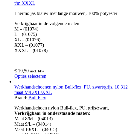
t/m XXXL
Thermo jas blauw met lange mouwen, 100% polyester
Verkrijgbaar in de volgende maten
M – (01074)
L – (01075)
XL – (01076)
XXL – (01077)
XXXL – (01078)
€
19,50
incl. btw
Opties selecteren
Werkhandschoenen nylon Bull-flex, PU, zwart/grijs, 10.312
maat M/L/XL/XXL
Brand:
Bull Flex
Werkhandschoen nylon Bull-flex, PU, grijs/zwart,
Verkrijgbaar in onderstaande maten:
Maat 8/M – (04013)
Maat 9/L – (04014)
Maat 10/XL – (04015)