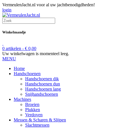
VermeulenJacht.nl voor al uw jachtbenodigdheden!
login
Winkelmandje
0 artikelen -
€
0,00
Uw winkelwagen is momenteel leeg.
MENU
Home
Handschoenen
Handschoenen dik
Handschoenen dun
Handschoenen lang
Snijhandschoenen
Machines
Broeien
Plukken
Verdoven
Messen & Scharen & Slijpen
Slachtmessen