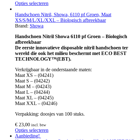
Opties selecteren
Handschoen Nitril, Showa, 6110 pf Groen, Maat
XS/S/M/L/XL/XXL – Biologisch afbreekbaar
Brand:
Showa
Handschoen Nitril Showa 6110 pf Groen – Biologisch
afbreekbaar
De eerste innovatieve disposable nitril handschoen ter
wereld die ook het milieu beschermt met ECO BEST
TECHNOLOGY™(EBT).
Verkrijgbaar in de onderstaande maten:
Maat XS – (04241)
Maat S – (04242)
Maat M – (04243)
Maat L – (04244)
Maat XL – (04245)
Maat XXL – (04246)
Verpakking: doosjes van 100 stuks.
€
23,00
incl. btw
Opties selecteren
Aanbieding!