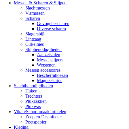
Messen & Scharen & Slijpen
Slachtmessen
Vismessen
Scharen
Gevogeltescharen
Diverse scharen
Slagersbijl
Lintzaag
Cirkelmes
Slijpbenodigdheden
Aanzetstalen
Messenslijpers
Wetstenen
Messen accessoires
Beschermhoezen
Magneetstrips
Slachtbenodigdheden
Haken
Trechters
Plukzakken
Plukwas
Vikan/Schoonmaak artikelen
Zeep en Desinfectie
Poetspapier
Kleding