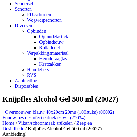
Schoeisel
Schorten
PU-schorten
Wegwerpschorten
Diversen
Opbinden
Opbindelastiek
Opbindtouw
Rolladenet
Verpakkingsmateriaal
Hemddraagtas
Kratzakken
Handtellers
RVS
Aanbieding
Disposables
Knijpfles Alcohol Gel 500 ml (20027)
Overmouwen blauw 40x20cm 20mu (100stuks) (06002)
Foodwipes desinfectie doekjes wit (25034)
Home
/
Vikan/schoonmaak artikelen
/
Zeep en
Desinfectie
/ Knijpfles Alcohol Gel 500 ml (20027)
Aanbieding!