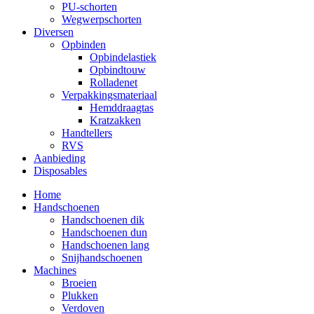
PU-schorten
Wegwerpschorten
Diversen
Opbinden
Opbindelastiek
Opbindtouw
Rolladenet
Verpakkingsmateriaal
Hemddraagtas
Kratzakken
Handtellers
RVS
Aanbieding
Disposables
Home
Handschoenen
Handschoenen dik
Handschoenen dun
Handschoenen lang
Snijhandschoenen
Machines
Broeien
Plukken
Verdoven