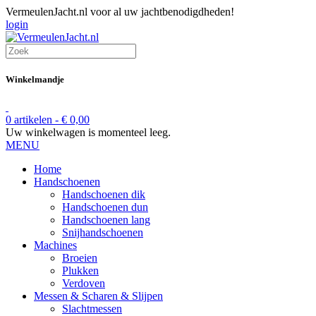
VermeulenJacht.nl voor al uw jachtbenodigdheden!
login
Winkelmandje
0 artikelen -
€
0,00
Uw winkelwagen is momenteel leeg.
MENU
Home
Handschoenen
Handschoenen dik
Handschoenen dun
Handschoenen lang
Snijhandschoenen
Machines
Broeien
Plukken
Verdoven
Messen & Scharen & Slijpen
Slachtmessen