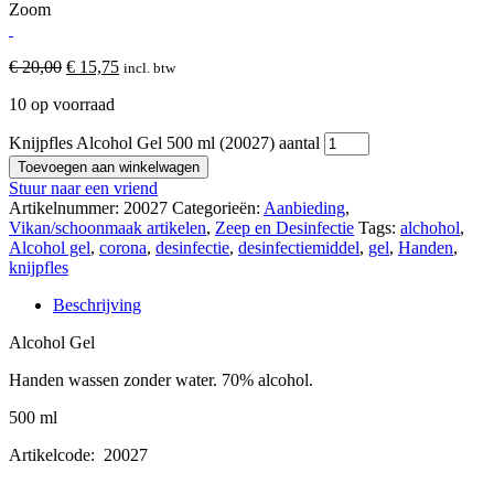
Zoom
€
20,00
€
15,75
incl. btw
10 op voorraad
Knijpfles Alcohol Gel 500 ml (20027) aantal
Toevoegen aan winkelwagen
Stuur naar een vriend
Artikelnummer:
20027
Categorieën:
Aanbieding
,
Vikan/schoonmaak artikelen
,
Zeep en Desinfectie
Tags:
alchohol
,
Alcohol gel
,
corona
,
desinfectie
,
desinfectiemiddel
,
gel
,
Handen
,
knijpfles
Beschrijving
Alcohol Gel
Handen wassen zonder water. 70% alcohol.
500 ml
Artikelcode: 20027