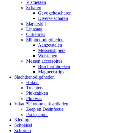
Vismessen
Scharen
Gevogeltescharen
Diverse scharen
Slagersbijl
Lintzaag
Cirkelmes
Slijpbenodigdheden
Aanzetstalen
Messenslijpers
Wetstenen
Messen accessoires
Beschermhoezen
Magneetstrips
Slachtbenodigdheden
Haken
Trechters
Plukzakken
Plukwas
Vikan/Schoonmaak artikelen
Zeep en Desinfectie
Poetspapier
Kleding
Schoeisel
Schorten