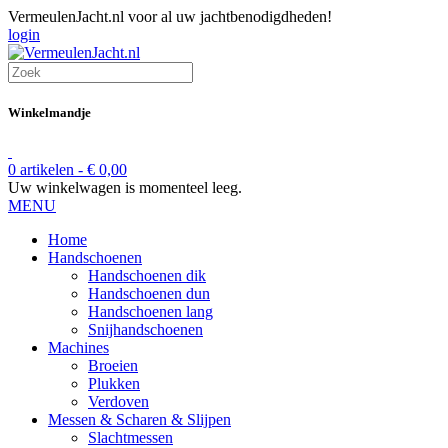
VermeulenJacht.nl voor al uw jachtbenodigdheden!
login
Winkelmandje
0 artikelen -
€
0,00
Uw winkelwagen is momenteel leeg.
MENU
Home
Handschoenen
Handschoenen dik
Handschoenen dun
Handschoenen lang
Snijhandschoenen
Machines
Broeien
Plukken
Verdoven
Messen & Scharen & Slijpen
Slachtmessen