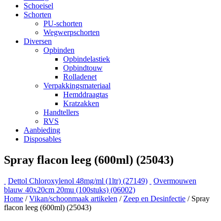
Schoeisel
Schorten
PU-schorten
Wegwerpschorten
Diversen
Opbinden
Opbindelastiek
Opbindtouw
Rolladenet
Verpakkingsmateriaal
Hemddraagtas
Kratzakken
Handtellers
RVS
Aanbieding
Disposables
Spray flacon leeg (600ml) (25043)
Dettol Chloroxylenol 48mg/ml (1ltr) (27149)
Overmouwen
blauw 40x20cm 20mu (100stuks) (06002)
Home
/
Vikan/schoonmaak artikelen
/
Zeep en Desinfectie
/ Spray
flacon leeg (600ml) (25043)