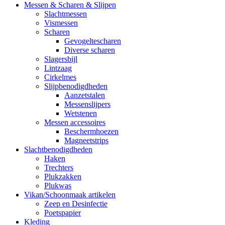
Messen & Scharen & Slijpen
Slachtmessen
Vismessen
Scharen
Gevogeltescharen
Diverse scharen
Slagersbijl
Lintzaag
Cirkelmes
Slijpbenodigdheden
Aanzetstalen
Messenslijpers
Wetstenen
Messen accessoires
Beschermhoezen
Magneetstrips
Slachtbenodigdheden
Haken
Trechters
Plukzakken
Plukwas
Vikan/Schoonmaak artikelen
Zeep en Desinfectie
Poetspapier
Kleding