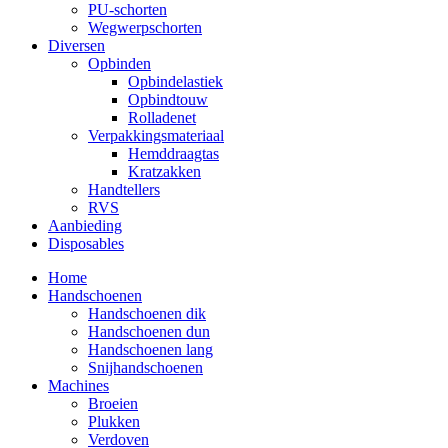
PU-schorten
Wegwerpschorten
Diversen
Opbinden
Opbindelastiek
Opbindtouw
Rolladenet
Verpakkingsmateriaal
Hemddraagtas
Kratzakken
Handtellers
RVS
Aanbieding
Disposables
Home
Handschoenen
Handschoenen dik
Handschoenen dun
Handschoenen lang
Snijhandschoenen
Machines
Broeien
Plukken
Verdoven