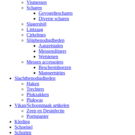
Vismessen
Scharen
Gevogeltescharen
Diverse scharen
Slagersbijl
Lintzaag
Cirkelmes
Slijpbenodigdheden
Aanzetstalen
Messenslijpers
Wetstenen
Messen accessoires
Beschermhoezen
Magneetstrips
Slachtbenodigdheden
Haken
Trechters
Plukzakken
Plukwas
Vikan/Schoonmaak artikelen
Zeep en Desinfectie
Poetspapier
Kleding
Schoeisel
Schorten