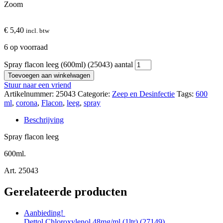
Zoom
€
5,40
incl. btw
6 op voorraad
Spray flacon leeg (600ml) (25043) aantal
Toevoegen aan winkelwagen
Stuur naar een vriend
Artikelnummer:
25043
Categorie:
Zeep en Desinfectie
Tags:
600
ml
,
corona
,
Flacon
,
leeg
,
spray
Beschrijving
Spray flacon leeg
600ml.
Art. 25043
Gerelateerde producten
Aanbieding!
Dettol Chloroxylenol 48mg/ml (1ltr) (27149)