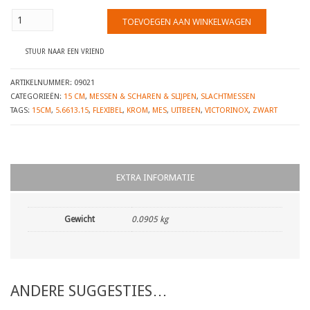
Victorinox
TOEVOEGEN AAN WINKELWAGEN
uitbeenmes
krom,
flexibel,
STUUR NAAR EEN VRIEND
15cm,
5.6613.15,
ARTIKELNUMMER:
09021
zwart
CATEGORIEËN:
15 CM
,
MESSEN & SCHAREN & SLIJPEN
,
SLACHTMESSEN
heft
(09021)
TAGS:
15CM
,
5.6613.15
,
FLEXIBEL
,
KROM
,
MES
,
UITBEEN
,
VICTORINOX
,
ZWART
aantal
EXTRA INFORMATIE
Gewicht
0.0905 kg
ANDERE SUGGESTIES…