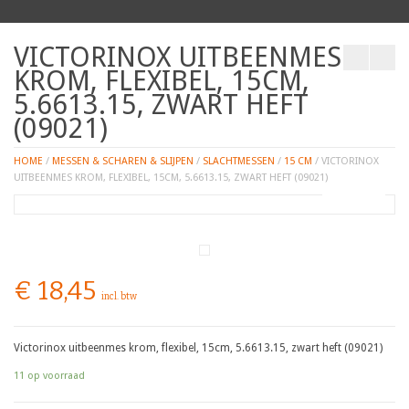
VICTORINOX UITBEENMES
KROM, FLEXIBEL, 15CM,
5.6613.15, ZWART HEFT
(09021)
HOME
/
MESSEN & SCHAREN & SLIJPEN
/
SLACHTMESSEN
/
15 CM
/ VICTORINOX
UITBEENMES KROM, FLEXIBEL, 15CM, 5.6613.15, ZWART HEFT (09021)
ZOOM
€
18,45
incl. btw
Victorinox uitbeenmes krom, flexibel, 15cm, 5.6613.15, zwart heft (09021)
11 op voorraad