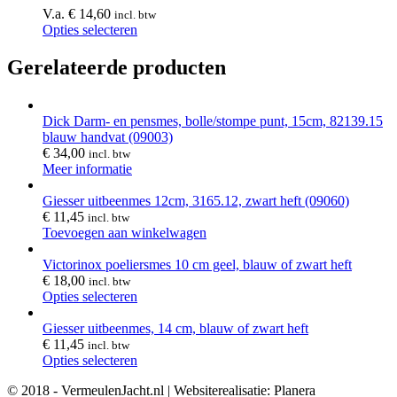
V.a.
€
14,60
incl. btw
Opties selecteren
Gerelateerde producten
Dick Darm- en pensmes, bolle/stompe punt, 15cm, 82139.15
blauw handvat (09003)
€
34,00
incl. btw
Meer informatie
Giesser uitbeenmes 12cm, 3165.12, zwart heft (09060)
€
11,45
incl. btw
Toevoegen aan winkelwagen
Victorinox poeliersmes 10 cm geel, blauw of zwart heft
€
18,00
incl. btw
Opties selecteren
Giesser uitbeenmes, 14 cm, blauw of zwart heft
€
11,45
incl. btw
Opties selecteren
© 2018 - VermeulenJacht.nl | Websiterealisatie: Planera