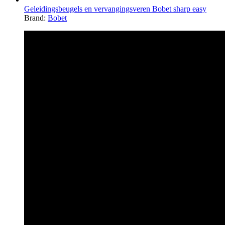
Geleidingsbeugels en vervangingsveren Bobet sharp easy
Brand:
Bobet