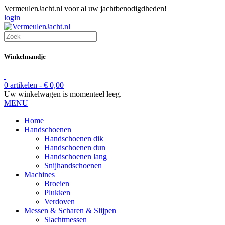
VermeulenJacht.nl voor al uw jachtbenodigdheden!
login
Winkelmandje
0 artikelen -
€
0,00
Uw winkelwagen is momenteel leeg.
MENU
Home
Handschoenen
Handschoenen dik
Handschoenen dun
Handschoenen lang
Snijhandschoenen
Machines
Broeien
Plukken
Verdoven
Messen & Scharen & Slijpen
Slachtmessen