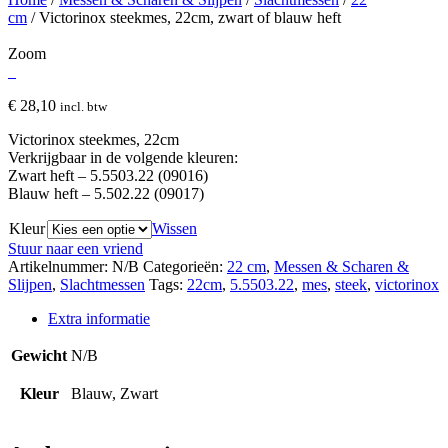
cm
/ Victorinox steekmes, 22cm, zwart of blauw heft
Zoom
€
28,10
incl. btw
Victorinox steekmes, 22cm
Verkrijgbaar in de volgende kleuren:
Zwart heft – 5.5503.22 (09016)
Blauw heft – 5.502.22 (09017)
Kleur
Wissen
Stuur naar een vriend
Artikelnummer:
N/B
Categorieën:
22 cm
,
Messen & Scharen &
Slijpen
,
Slachtmessen
Tags:
22cm
,
5.5503.22
,
mes
,
steek
,
victorinox
Extra informatie
Gewicht
N/B
Kleur
Blauw, Zwart