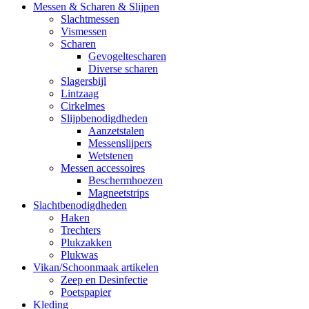
Messen & Scharen & Slijpen
Slachtmessen
Vismessen
Scharen
Gevogeltescharen
Diverse scharen
Slagersbijl
Lintzaag
Cirkelmes
Slijpbenodigdheden
Aanzetstalen
Messenslijpers
Wetstenen
Messen accessoires
Beschermhoezen
Magneetstrips
Slachtbenodigdheden
Haken
Trechters
Plukzakken
Plukwas
Vikan/Schoonmaak artikelen
Zeep en Desinfectie
Poetspapier
Kleding