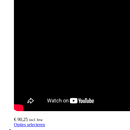
€
90,25
incl. btw
Opties selecteren