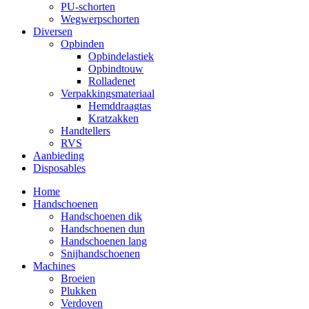
PU-schorten
Wegwerpschorten
Diversen
Opbinden
Opbindelastiek
Opbindtouw
Rolladenet
Verpakkingsmateriaal
Hemddraagtas
Kratzakken
Handtellers
RVS
Aanbieding
Disposables
Home
Handschoenen
Handschoenen dik
Handschoenen dun
Handschoenen lang
Snijhandschoenen
Machines
Broeien
Plukken
Verdoven