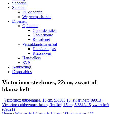
Schoeisel
Schorten
PU-schorten
Wegwerpschorten
Diversen
Opbinden
Opbindelastiek
Opbindtouw
Rolladenet
Verpakkingsmateriaal
Hemddraagtas
Kratzakken
Handtellers
RVS
Aanbieding
Disposables
Victorinox steekmes, 22cm, zwart of
blauw heft
Victorinox uitbeenmes, 15 cm, 5.6303.15, zwart heft (09013)
Victorinox uitbeenmes krom, flexibel, 15cm, 5.6613.15, zwart heft
(09021)
Home
/
Messen & Scharen & Slijpen
/
Slachtmessen
/
22