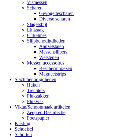
Vismessen
Scharen
Gevogeltescharen
Diverse scharen
Slagersbijl
Lintzaag
Cirkelmes
Slijpbenodigdheden
Aanzetstalen
Messenslijpers
Wetstenen
Messen accessoires
Beschermhoezen
Magneetstrips
Slachtbenodigdheden
Haken
Trechters
Plukzakken
Plukwas
Vikan/Schoonmaak artikelen
Zeep en Desinfectie
Poetspapier
Kleding
Schoeisel
Schorten