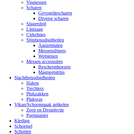
Vismessen
Scharen
Gevogeltescharen
Diverse scharen
Slagersbijl
Lintzaag
Cirkelmes
Slijpbenodigdheden
Aanzetstalen
Messenslijpers
Wetstenen
Messen accessoires
Beschermhoezen
Magneetstrips
Slachtbenodigdheden
Haken
Trechters
Plukzakken
Plukwas
Vikan/Schoonmaak artikelen
Zeep en Desinfectie
Poetspapier
Kleding
Schoeisel
Schorten