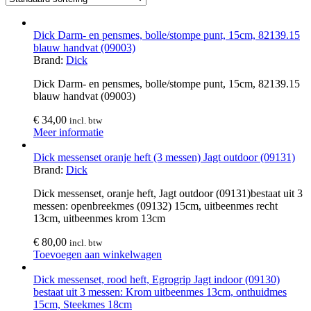
Dick Darm- en pensmes, bolle/stompe punt, 15cm, 82139.15
blauw handvat (09003)
Brand:
Dick
Dick Darm- en pensmes, bolle/stompe punt, 15cm, 82139.15
blauw handvat (09003)
€
34,00
incl. btw
Meer informatie
Dick messenset oranje heft (3 messen) Jagt outdoor (09131)
Brand:
Dick
Dick messenset, oranje heft, Jagt outdoor (09131)bestaat uit 3
messen: openbreekmes (09132) 15cm, uitbeenmes recht
13cm, uitbeenmes krom 13cm
€
80,00
incl. btw
Toevoegen aan winkelwagen
Dick messenset, rood heft, Egrogrip Jagt indoor (09130)
bestaat uit 3 messen: Krom uitbeenmes 13cm, onthuidmes
15cm, Steekmes 18cm