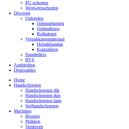
PU-schorten
Wegwerpschorten
Diversen
Opbinden
Opbindelastiek
Opbindtouw
Rolladenet
Verpakkingsmateriaal
Hemddraagtas
Kratzakken
Handtellers
RVS
Aanbieding
Disposables
Home
Handschoenen
Handschoenen dik
Handschoenen dun
Handschoenen lang
Snijhandschoenen
Machines
Broeien
Plukken
Verdoven