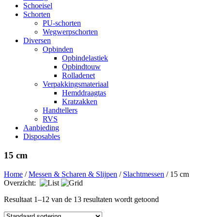
Schoeisel
Schorten
PU-schorten
Wegwerpschorten
Diversen
Opbinden
Opbindelastiek
Opbindtouw
Rolladenet
Verpakkingsmateriaal
Hemddraagtas
Kratzakken
Handtellers
RVS
Aanbieding
Disposables
15 cm
Home
/
Messen & Scharen & Slijpen
/
Slachtmessen
/ 15 cm
Overzicht:
Resultaat 1–12 van de 13 resultaten wordt getoond