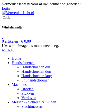
VermeulenJacht.nl voor al uw jachtbenodigdheden!
login
Winkelmandje
0 artikelen -
€
0,00
Uw winkelwagen is momenteel leeg.
MENU
Home
Handschoenen
Handschoenen dik
Handschoenen dun
Handschoenen lang
Snijhandschoenen
Machines
Broeien
Plukken
Verdoven
Messen & Scharen & Slijpen
Slachtmessen