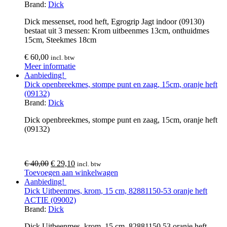
Brand:
Dick
Dick messenset, rood heft, Egrogrip Jagt indoor (09130)
bestaat uit 3 messen: Krom uitbeenmes 13cm, onthuidmes
15cm, Steekmes 18cm
€
60,00
incl. btw
Meer informatie
Aanbieding!
Dick openbreekmes, stompe punt en zaag, 15cm, oranje heft
(09132)
Brand:
Dick
Dick openbreekmes, stompe punt en zaag, 15cm, oranje heft
(09132)
€
40,00
€
29,10
incl. btw
Toevoegen aan winkelwagen
Aanbieding!
Dick Uitbeenmes, krom, 15 cm, 82881150-53 oranje heft
ACTIE (09002)
Brand:
Dick
Dick Uitbeenmes, krom, 15 cm, 82881150.53 oranje heft