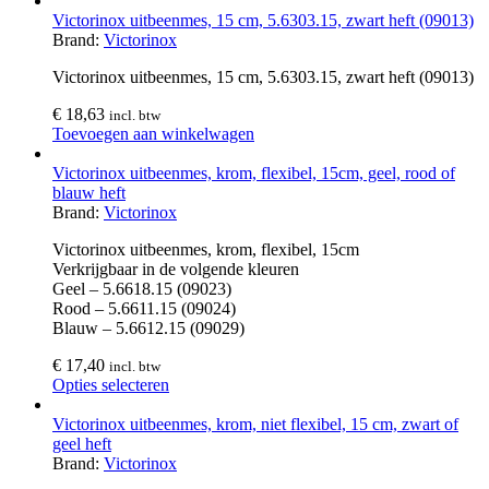
Victorinox uitbeenmes, 15 cm, 5.6303.15, zwart heft (09013)
Brand:
Victorinox
Victorinox uitbeenmes, 15 cm, 5.6303.15, zwart heft (09013)
€
18,63
incl. btw
Toevoegen aan winkelwagen
Victorinox uitbeenmes, krom, flexibel, 15cm, geel, rood of
blauw heft
Brand:
Victorinox
Victorinox uitbeenmes, krom, flexibel, 15cm
Verkrijgbaar in de volgende kleuren
Geel – 5.6618.15 (09023)
Rood – 5.6611.15 (09024)
Blauw – 5.6612.15 (09029)
€
17,40
incl. btw
Opties selecteren
Victorinox uitbeenmes, krom, niet flexibel, 15 cm, zwart of
geel heft
Brand:
Victorinox