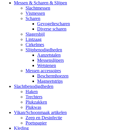
Messen & Scharen & Slijpen
Slachtmessen
Vismessen
Scharen
Gevogeltescharen
Diverse scharen
Slagersbijl
Lintzaag
Cirkelmes
Slijpbenodigdheden
Aanzetstalen
Messenslijpers
Wetstenen
Messen accessoires
Beschermhoezen
Magneetstrips
Slachtbenodigdheden
Haken
Trechters
Plukzakken
Plukwas
Vikan/Schoonmaak artikelen
Zeep en Desinfectie
Poetspapier
Kleding