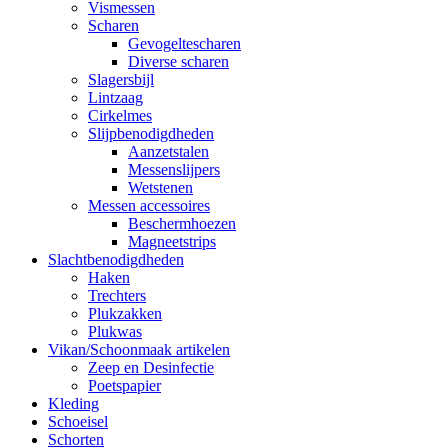
Vismessen
Scharen
Gevogeltescharen
Diverse scharen
Slagersbijl
Lintzaag
Cirkelmes
Slijpbenodigdheden
Aanzetstalen
Messenslijpers
Wetstenen
Messen accessoires
Beschermhoezen
Magneetstrips
Slachtbenodigdheden
Haken
Trechters
Plukzakken
Plukwas
Vikan/Schoonmaak artikelen
Zeep en Desinfectie
Poetspapier
Kleding
Schoeisel
Schorten