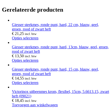
Gerelateerde producten
Giesser steekmes, ronde punt, hard, 22 cm, blauw, geel,
groen, rood of zwart heft
€
21,25
incl. btw
Opties selecteren
Giesser steekmes, ronde punt, hard, 13cm, blauw, geel, groen,
rood of zwart heft
€
13,50
incl. btw
Opties selecteren
Giesser steekmes, ronde punt, hard, 15 cm, blauw, geel,
groen, rood of zwart heft
€
14,55
incl. btw
Opties selecteren
Victorinox uitbeenmes krom, flexibel, 15cm, 5.6613.15, zwart
heft (09021)
€
18,45
incl. btw
Toevoegen aan winkelwagen