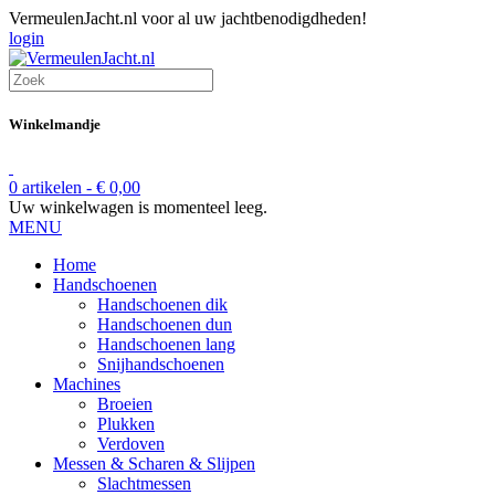
VermeulenJacht.nl voor al uw jachtbenodigdheden!
login
Winkelmandje
0 artikelen -
€
0,00
Uw winkelwagen is momenteel leeg.
MENU
Home
Handschoenen
Handschoenen dik
Handschoenen dun
Handschoenen lang
Snijhandschoenen
Machines
Broeien
Plukken
Verdoven
Messen & Scharen & Slijpen
Slachtmessen