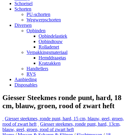
Schoeisel
Schorten
PU-schorten
Wegwerpschorten
Diversen
Opbinden
Opbindelastiek
Opbindtouw
Rolladenet
Verpakkingsmateriaal
Hemddraagtas
Kratzakken
Handtellers
RVS
Aanbieding
Disposables
Giesser Steekmes ronde punt, hard, 18
cm, blauw, groen, rood of zwart heft
Giesser steekmes, ronde punt, hard, 15 cm, blauw, geel, groen,
rood of zwart heft
Giesser steekmes, ronde punt, hard, 13cm,
blauw, geel, groen, rood of zwart heft
Home
/
Messen & Scharen & Slijpen
/
Slachtmessen
/
18