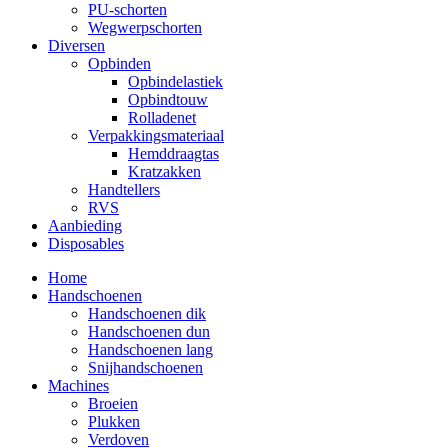
PU-schorten
Wegwerpschorten
Diversen
Opbinden
Opbindelastiek
Opbindtouw
Rolladenet
Verpakkingsmateriaal
Hemddraagtas
Kratzakken
Handtellers
RVS
Aanbieding
Disposables
Home
Handschoenen
Handschoenen dik
Handschoenen dun
Handschoenen lang
Snijhandschoenen
Machines
Broeien
Plukken
Verdoven