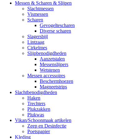
Messen & Scharen & Slijpen
Slachtmessen
Vismessen
Scharen
Gevogeltescharen
Diverse scharen
Slagersbijl
Lintzaag
Cirkelmes
Slijpbenodigdheden
Aanzetstalen
Messenslijpers
Wetstenen
Messen accessoires
Beschermhoezen
Magneetstrips
Slachtbenodigdheden
Haken
Trechters
Plukzakken
Plukwas
Vikan/Schoonmaak artikelen
Zeep en Desinfectie
Poetspapier
Kleding