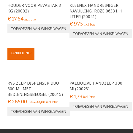
HOUDER VOOR PEVASTAR 3
KLEENEX HANDREINIGER
KG (20002)
NAVULLING, ROZE 06331, 1
LITER (20041)
€
17,64
incl. btw
€
9,75
incl. btw
TOEVOEGEN AAN WINKELWAGEN
TOEVOEGEN AAN WINKELWAGEN
AANBIEDING!
RVS ZEEP DISPENSER DUO
PALMOLIVE HANDZEEP 300
500 ML MET
ML(20023)
BEDIENINGSBEUGEL (20015)
€
1,73
incl. btw
€
265,00
€
297,66
incl. btw
TOEVOEGEN AAN WINKELWAGEN
TOEVOEGEN AAN WINKELWAGEN