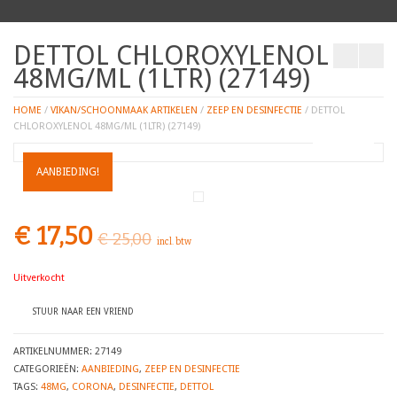
DETTOL CHLOROXYLENOL
48MG/ML (1LTR) (27149)
HOME
/
VIKAN/SCHOONMAAK ARTIKELEN
/
ZEEP EN DESINFECTIE
/ DETTOL
CHLOROXYLENOL 48MG/ML (1LTR) (27149)
ZOOM
AANBIEDING!
€
17,50
€
25,00
incl. btw
Uitverkocht
STUUR NAAR EEN VRIEND
ARTIKELNUMMER:
27149
CATEGORIEËN:
AANBIEDING
,
ZEEP EN DESINFECTIE
TAGS:
48MG
,
CORONA
,
DESINFECTIE
,
DETTOL