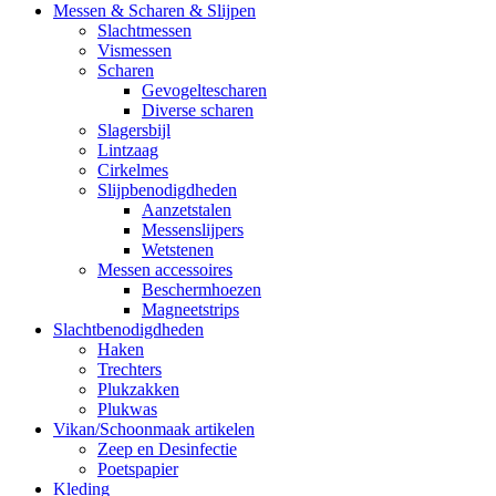
Messen & Scharen & Slijpen
Slachtmessen
Vismessen
Scharen
Gevogeltescharen
Diverse scharen
Slagersbijl
Lintzaag
Cirkelmes
Slijpbenodigdheden
Aanzetstalen
Messenslijpers
Wetstenen
Messen accessoires
Beschermhoezen
Magneetstrips
Slachtbenodigdheden
Haken
Trechters
Plukzakken
Plukwas
Vikan/Schoonmaak artikelen
Zeep en Desinfectie
Poetspapier
Kleding