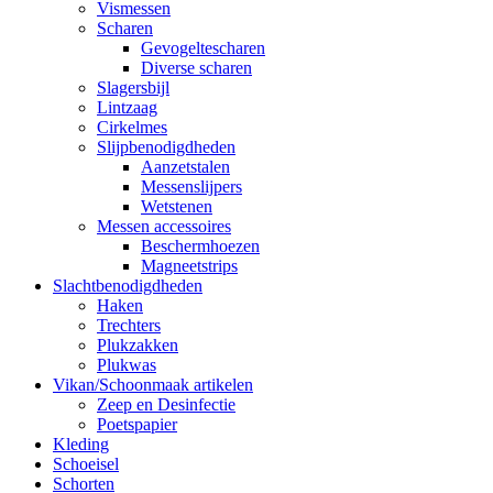
Vismessen
Scharen
Gevogeltescharen
Diverse scharen
Slagersbijl
Lintzaag
Cirkelmes
Slijpbenodigdheden
Aanzetstalen
Messenslijpers
Wetstenen
Messen accessoires
Beschermhoezen
Magneetstrips
Slachtbenodigdheden
Haken
Trechters
Plukzakken
Plukwas
Vikan/Schoonmaak artikelen
Zeep en Desinfectie
Poetspapier
Kleding
Schoeisel
Schorten