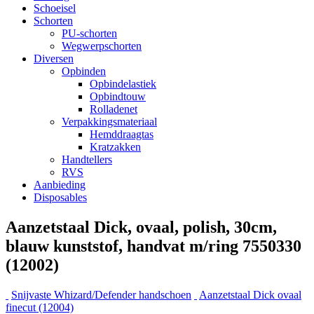
Schoeisel
Schorten
PU-schorten
Wegwerpschorten
Diversen
Opbinden
Opbindelastiek
Opbindtouw
Rolladenet
Verpakkingsmateriaal
Hemddraagtas
Kratzakken
Handtellers
RVS
Aanbieding
Disposables
Aanzetstaal Dick, ovaal, polish, 30cm,
blauw kunststof, handvat m/ring 7550330
(12002)
Snijvaste Whizard/Defender handschoen
Aanzetstaal Dick ovaal
finecut (12004)