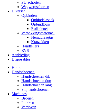
PU-schorten
Wegwerpschorten
Diversen
Opbinden
Opbindelastiek
Opbindtouw
Rolladenet
Verpakkingsmateriaal
Hemddraagtas
Kratzakken
Handtellers
RVS
Aanbieding
Disposables
Home
Handschoenen
Handschoenen dik
Handschoenen dun
Handschoenen lang
Snijhandschoenen
Machines
Broeien
Plukken
Verdoven