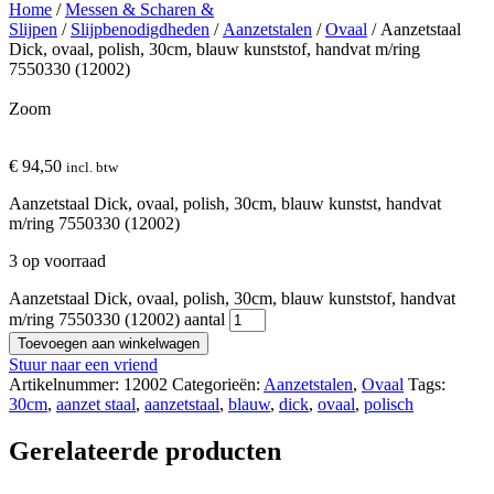
Home
/
Messen & Scharen &
Slijpen
/
Slijpbenodigdheden
/
Aanzetstalen
/
Ovaal
/ Aanzetstaal
Dick, ovaal, polish, 30cm, blauw kunststof, handvat m/ring
7550330 (12002)
Zoom
€
94,50
incl. btw
Aanzetstaal Dick, ovaal, polish, 30cm, blauw kunstst, handvat
m/ring 7550330 (12002)
3 op voorraad
Aanzetstaal Dick, ovaal, polish, 30cm, blauw kunststof, handvat
m/ring 7550330 (12002) aantal
Toevoegen aan winkelwagen
Stuur naar een vriend
Artikelnummer:
12002
Categorieën:
Aanzetstalen
,
Ovaal
Tags:
30cm
,
aanzet staal
,
aanzetstaal
,
blauw
,
dick
,
ovaal
,
polisch
Gerelateerde producten