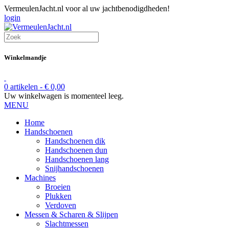
VermeulenJacht.nl voor al uw jachtbenodigdheden!
login
Winkelmandje
0 artikelen -
€
0,00
Uw winkelwagen is momenteel leeg.
MENU
Home
Handschoenen
Handschoenen dik
Handschoenen dun
Handschoenen lang
Snijhandschoenen
Machines
Broeien
Plukken
Verdoven
Messen & Scharen & Slijpen
Slachtmessen