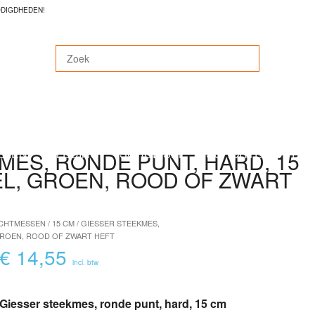
ODIGDHEDEN!
MACHINES
MESSEN & SCHAREN & SLIJPEN
SL
ELEN
KLEDING
SCHOEISEL
SCHORTEN
DIV
MES, RONDE PUNT, HARD, 15
EL, GROEN, ROOD OF ZWART
CHTMESSEN
/
15 CM
/ GIESSER STEEKMES,
 GROEN, ROOD OF ZWART HEFT
€
14,55
incl. btw
Giesser steekmes, ronde punt, hard, 15 cm