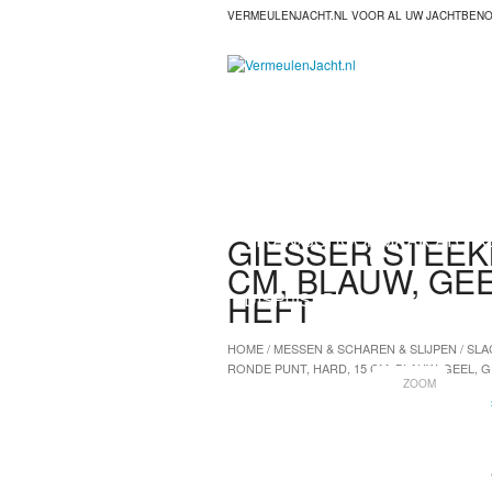
VERMEULENJACHT.NL VOOR AL UW JACHTBEN
HOME
HANDSCHOENEN
VIKAN/SCHOONMAAK ARTIK
GIESSER STEEK
CM, BLAUW, GE
HEFT
DISPOSABLES
HOME
/
MESSEN & SCHAREN & SLIJPEN
/
SLA
RONDE PUNT, HARD, 15 CM, BLAUW, GEEL,
ZOOM