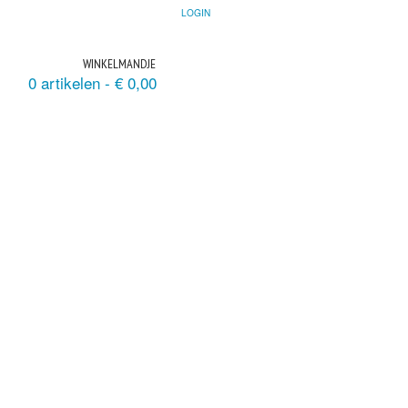
LOGIN
WINKELMANDJE
0 artikelen -
€
0,00
ACHTBENODIGDHEDEN
ERSEN
AANBIEDING